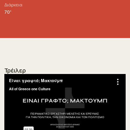
Διάρκεια
70'
Τρέιλερ