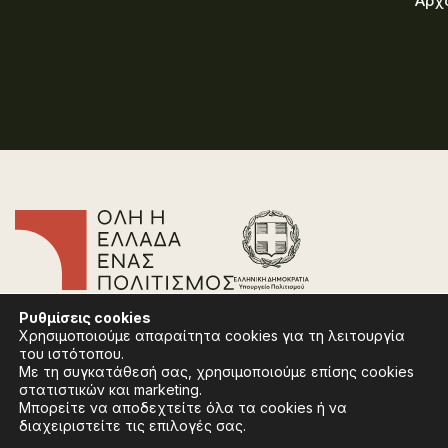
Αρχ
Επικοινωνία
Ρυθμίσεις
cookies
Συχνές Ερωτήσεις
Χρησιμοποιούμε απαραίτητα cookies για τη λειτουργία
Πολιτική Απορρήτου
του ιστότοπου.
Όροι Χρήσης
Με τη συγκατάθεσή σας, χρησιμοποιούμε επίσης cookies
Πολιτική Cookies
στατιστικών και marketing.
Μπορείτε να αποδεχτείτε όλα τα cookies ή να
διαχειριστείτε τις επιλογές σας.
Ακολουθήστε:
Instagram
Facebook