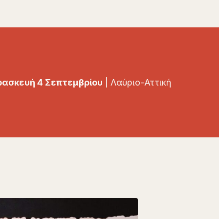
ασκευή 4 Σεπτεμβρίου
| Λαύριο-Αττική