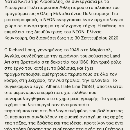
Νότια Κλιτύ της Ακρόπολης, σε συνεργασία με το
Υπουργείο Πολιτισμού και Αθλητισμού στο πλαίσιο του
προγράμματος «Όλη η Ελλάδα ένας Πολιτισμός». Για
μια ακόμα φορά, ο ΝΕΟΝ ενεργοποιεί έναν αρχαιολογικό
χώρο σε συνάρτηση με τη σύγχρονη τέχνη. Η έκθεση, σε
επιμέλεια της Διευθύντριας του ΝΕΟΝ, Ελίνας
Κουντούρη, θα διαρκέσει έως τις 30 Σεπτεμβρίου 2020.
Ο Richard Long, γεννημένος το 1945 στο Μπρίστολ,
Αγγλία, συνδέθηκε με την εμφάνιση του ρεύματος Land
Art στη Βρετανία στη δεκαετία του 1960. Κεντρικό ρόλο
στο έργο του κατέχει το βάδισμα, και έχει
πραγματοποιήσει αμέτρητους περιπάτους σε όλο τον
κόσμο, στη Σαχάρα, την Αυστραλία, την Ιρλανδία. Το
συγκεκριμένο έργο, Athens 􀁞late Line (1984), αποτελείται
από μεμονωμένα κομμάτια σχιστόλιθου που
συναρμολογήθηκαν στο σχήμα μιας γραμμής. Το γραμμικό
σχήμα του λειτουργεί σαν ένα μονοπάτι,
παραπέμποντας στη διαλογιστική φύση του βαδίσματος.
Οι περίπατοι συνδυάζουν τη φυσική αντοχή με τις αρχές
της τάξης, της δράσης και της ιδέας, προτείνοντας ένα
νέο τρόπο θέασης της ευρύτερης περιοχής του θεάτρου.