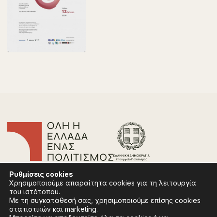
Επικοινωνία
Ρυθμίσεις
cookies
Συχνές Ερωτήσεις
Χρησιμοποιούμε απαραίτητα cookies για τη λειτουργία
Πολιτική Απορρήτου
του ιστότοπου.
Όροι Χρήσης
Με τη συγκατάθεσή σας, χρησιμοποιούμε επίσης cookies
Πολιτική Cookies
στατιστικών και marketing.