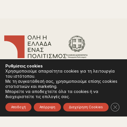
Επικοινωνία
Ρυθμίσεις
cookies
Συχνές Ερωτήσεις
Χρησιμοποιούμε απαραίτητα cookies για τη λειτουργία
Πολιτική Απορρήτου
του ιστότοπου.
Όροι Χρήσης
Με τη συγκατάθεσή σας, χρησιμοποιούμε επίσης cookies
Πολιτική Cookies
στατιστικών και marketing.
Μπορείτε να αποδεχτείτε όλα τα cookies ή να
διαχειριστείτε τις επιλογές σας.
Ακολουθήστε:
Instagram
Facebook
Κλείσ
Αποδοχή
Απόρριψη
Διαχείρηση Cookies
Φορέας χρηματοδότησης του έργου είναι το