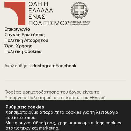
Επικοινωνία
Συχνές Ερωτήσεις
Πολιτική Απορρήτου
Όροι Χρήσης
Πολιτική Cookies
Ακολουθήστε:
Instagram
Facebook
Φορέας χρηματοδότησης του έργου είναι το
Υπουργείο Πολιτισμού, στο πλαίσιο του Εθνικού
Σχεδίου Ανάκαμψης και Ανθεκτικότητας "Ελλάδα
Ρυθμίσεις
cookies
2.0" με τη χρηματοδότηση της Ευρωπαϊκής Ένωσης -
Χρησιμοποιούμε απαραίτητα cookies για τη λειτουργία
NextGeneration EU.
του ιστότοπου.
Με τη συγκατάθεσή σας, χρησιμοποιούμε επίσης cookies
στατιστικών και marketing.