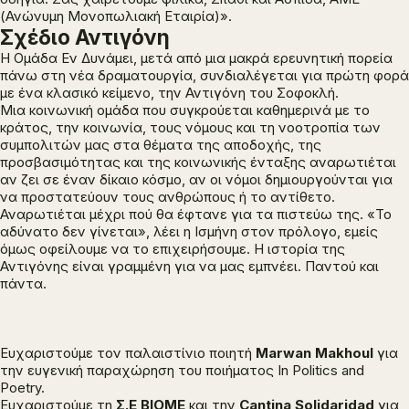
(Ανώνυμη Μονοπωλιακή Εταιρία)».
Σχέδιο Αντιγόνη
Η Ομάδα Εν Δυνάμει, μετά από μια μακρά ερευνητική πορεία
πάνω στη νέα δραματουργία, συνδιαλέγεται για πρώτη φορά
με ένα κλασικό κείμενο, την
Αντιγόνη
του Σοφοκλή.
Μια κοινωνική ομάδα που συγκρούεται καθημερινά με το
κράτος, την κοινωνία, τους νόμους και τη νοοτροπία των
συμπολιτών μας στα θέματα της αποδοχής, της
προσβασιμότητας και της κοινωνικής ένταξης αναρωτιέται
αν ζει σε έναν δίκαιο κόσμο, αν οι νόμοι δημιουργούνται για
να προστατεύουν τους ανθρώπους ή το αντίθετο.
Αναρωτιέται μέχρι πού θα έφτανε για τα πιστεύω της. «Το
αδύνατο δεν γίνεται», λέει η Ισμήνη στον πρόλογο, εμείς
όμως οφείλουμε να το επιχειρήσουμε. Η ιστορία της
Αντιγόνης είναι γραμμένη για να μας εμπνέει. Παντού και
πάντα.
Ευχαριστούμε τον παλαιστίνιο ποιητή
Marwan
Makhoul
για
την ευγενική παραχώρηση του ποιήματος In Politics and
Poetry.
Ευχαριστούμε τη
Σ.Ε ΒΙΟΜΕ
και την
Cantina
Solidaridad
για