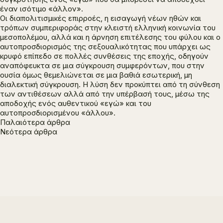
έναν ισότιμο «άλλον».
Οι διαπολιτισμικές επιρροές, η εισαγωγή νέων ηθών και
τρόπων συμπεριφοράς στην κλειστή ελληνική κοινωνία του
μεσοπολέμου, αλλά και η άρνηση επιτέλεσης του φύλου και ο
αυτοπροσδιορισμός της σεξουαλικότητας που υπάρχει ως
κρυφό επίπεδο σε πολλές συνθέσεις της εποχής, οδηγούν
αναπόφευκτα σε μια σύγκρουση συμφερόντων, που στην
ουσία όμως θεμελιώνεται σε μια βαθιά εσωτερική, μη
διαλεκτική σύγκρουση. Η λύση δεν προκύπτει από τη σύνθεση
των αντιθέσεων αλλά από την υπέρβασή τους, μέσω της
αποδοχής ενός αυθεντικού «εγώ» και του
αυτοπροσδιορισμένου «άλλου».
Πλοήγηση
Παλαιότερα άρθρα
Νεότερα άρθρα
άρθρων