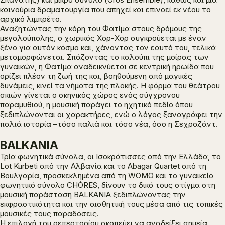
καινούρια δραματουργία που απηχεί και επινοεί εκ νέου το
αρχικό λιμπρέτο.
Αναζητώντας την κόρη του Φατίμα στους δρόμους της
μεγαλούπολης, ο χωρικός Χορ-Χορ συγκρούεται με έναν
ξένο για αυτόν κόσμο και, χάνοντας τον εαυτό του, τελικά
μεταμορφώνεται. Σπάζοντας το καλούπι της μοίρας των
γυναικών, η Φατίμα αναδεικνύεται σε κεντρική ηρωίδα που
ορίζει πλέον τη ζωή της και, βοηθούμενη από μαγικές
δυνάμεις, κινεί τα νήματα της πλοκής. H φόρμα του θεάτρου
σκιών γίνεται ο σκηνικός χώρος ενός σύγχρονου
παραμυθιού, η μουσική παράγει το ηχητικό πεδίο όπου
ξεδιπλώνονται οι χαρακτήρες, ενώ ο λόγος ξαναγράφει την
παλιά ιστορία –τόσο παλιά και τόσο νέα, όσο η Σεχραζάντ.
BALKANIA
Τρία φωνητικά σύνολα, οι
Ισοκράτισσες
από την Ελλάδα, το
Lot Kurbeti από την
Αλβανία και
το Abagar Quartet από τη
Βουλγαρία, προσκεκλημένα από τη WOMO και το γυναικείο
φωνητικό σύνολο CHÓRES, δίνουν το δικό τους στίγμα στη
μουσική παράσταση
BALKANIA
ξεδιπλώνοντας την
εκφραστικότητα και την αισθητική τους μέσα από τις τοπικές
μουσικές τους παραδόσεις.
Η επιλογή του ρεπερτορίου σκοπεύει να αναδείξει σημεία