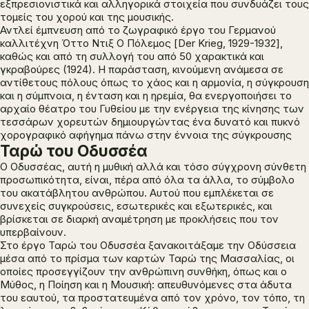
εξπρεσιονιστικά και αλληγορικά στοιχεία που συνδυάζει τους
τομείς του χορού και της μουσικής.
Αντλεί έμπνευση από το ζωγραφικό έργο του Γερμανού
καλλιτέχνη Όττο Ντιξ
Ο Πόλεμος [Der Krieg,
1929-1932],
καθώς και από τη συλλογή του από 50 χαρακτικά και
γκραβούρες (1924). Η παράσταση, κινούμενη ανάμεσα σε
αντίθετους πόλους όπως το χάος και η αρμονία, η σύγκρουση
και η σύμπνοια, η ένταση και η ηρεμία, θα ενεργοποιήσει το
αρχαίο θέατρο του Γυθείου με την ενέργεια της κίνησης των
τεσσάρων χορευτών δημιουργώντας ένα δυνατό και πυκνό
χορογραφικό αφήγημα πάνω στην έννοια της σύγκρουσης
Ταρώ του Οδυσσέα
Ο Οδυσσέας, αυτή η μυθική αλλά και τόσο σύγχρονη σύνθετη
προσωπικότητα, είναι, πέρα από όλα τα άλλα, το σύμβολο
του ακατάβλητου ανθρώπου. Αυτού που εμπλέκεται σε
συνεχείς συγκρούσεις, εσωτερικές και εξωτερικές, και
βρίσκεται σε διαρκή αναμέτρηση με προκλήσεις που τον
υπερβαίνουν.
Στο έργο
Ταρώ του Οδυσσέα
ξανακοιτάξαμε την
Οδύσσεια
μέσα από το πρίσμα των καρτών Ταρώ της Μασσαλίας, οι
οποίες προσεγγίζουν την ανθρώπινη συνθήκη, όπως και ο
Μύθος, η Ποίηση και η Μουσική: απευθυνόμενες στα άδυτα
του εαυτού, τα προστατευμένα από τον χρόνο, τον τόπο, τη