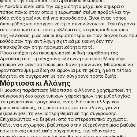
φύση, στην παράδοση του Αρκαδικού Ιδεώδους.
Η Αρκαδία είναι από την αρχαιότητα μέχρι και σήμερα ο
τόπος πάνω στον οποίο η ευρωπαϊκή σκέψη προβάλλει την
ιδέα ενός χαμένου επί γης παραδείσου. Είναι ένας τόπος
όπου μύθος και πραγματικότητα συνενώνονται. Ταυτόχρονα
αποτελεί πρότυπο του προβλήματος ετεροπροσδιορισμού
της Ελλάδας, μιας και οι περισσότεροι εκ των διανοητών που
καθόρισαν την αντίληψη σχετικά με εκείνη δεν την
επισκέφθηκαν στην πραγματικότητα ποτέ.
Πόσο απέχει η δυτικοευρωπαϊκή μυθική παράδοση της
Αρκαδίας από τη σύγχρονη ελληνική εμπειρία; Μπορούμε
σήμερα να φανταστούμε μια ιδανική κοινωνία; Μπορούμε να
φανταστούμε μια ζωή σε αρμονία με τη φύση, ή κάτι τέτοιο
έρχεται σε σύγκρουση με τον σύγχρονο τρόπο ζωής;
Μόρτισσα κι Αλάνης
Η μουσική παράσταση
Μόρτισσα κι Αλάνης
χρησιμοποιεί τη
σύγκρουση δύο αρχετυπικών χαρακτήρων της μυθολογίας
του ρεμπέτικου τραγουδιού, ενός ιδιότυπου ελληνικού
μουσικού είδους, της μόρτισσας και του αλάνη, για να
εξερευνήσει τη γενικότερη θεματική της σύγκρουσης.
Επιχειρώντας να ξεφύγει από τα στερεοτυπικά σχήματα,
θέλει να εισχωρήσει βαθύτερα στην εξερεύνηση μιας βαθιάς
εσωτερικής υπαρξιακής σύγκρουσης, της αδυναμίας
συγκρότησης ενός «εγώ» που θα μπορέσει να αποδεχθεί