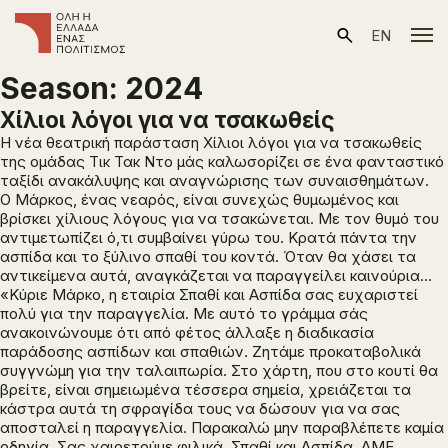
EN
Season:
2024
Χίλιοι λόγοι για να τσακωθείς
Η νέα θεατρική παράσταση
Χίλιοι λόγοι για να τσακωθείς
της ομάδας Τικ Τακ Ντο μάς καλωσορίζει σε ένα φανταστικό
ταξίδι ανακάλυψης και αναγνώρισης των συναισθημάτων.
Ο Μάρκος, ένας νεαρός, είναι συνεχώς θυμωμένος και
βρίσκει χίλιους λόγους για να τσακώνεται. Με τον θυμό του
αντιμετωπίζει ό,τι συμβαίνει γύρω του. Κρατά πάντα την
ασπίδα και το ξύλινο σπαθί του κοντά. Όταν θα χάσει τα
αντικείμενα αυτά, αναγκάζεται να παραγγείλει καινούρια…
«Κύριε Μάρκο, η εταιρία Σπαθί και Ασπίδα σας ευχαριστεί
πολύ για την παραγγελία. Με αυτό το γράμμα σάς
ανακοινώνουμε ότι από φέτος άλλαξε η διαδικασία
παράδοσης ασπίδων και σπαθιών. Ζητάμε προκαταβολικά
συγγνώμη για την ταλαιπωρία. Στο χάρτη, που στο κουτί θα
βρείτε, είναι σημειωμένα τέσσερα σημεία, χρειάζεται τα
κάστρα αυτά τη σφραγίδα τους να δώσουν για να σας
αποσταλεί η παραγγελία. Παρακαλώ μην παραβλέπετε καμία
οδηγία. Σας χαιρετούμε φιλικά, Σπαθί και Ασπίδα, ΑΜΕ