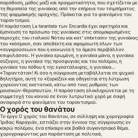
παράδοση, μύθος μαζί και πραγματικότητα, που σχετίζεται με
τη θεραπεία της γυναίκας από την επήρεια του τσιμπήματος
της φαρμακερής αράχνης. Πρόκειται για το φαινόμενο του
ταραντισμού.
Η παράσταση
La tarantata
των Encardia έχει αφετηρία και
έμπνευση το πρόσωπο της γυναίκας στις απομακρυσμένες
περιοχές του ιταλικού Νότου και κατ’ επέκτασιν της γυναίκας
του «κόσμου», σαν αποδέκτη και αφομοιωτή όλων των
«συγκρούσεων» που η κοινωνία ή το άμεσο περιβάλλον
επιφυλάσσει. H γυναίκα ερωμένη, η γυναίκα μάνα, η γυναίκα
σύζυγος, η γυναίκα της προσφυγιάς και του πολέμου, η
γυναίκα του πόθου ή της εγκατάλειψης, η γυναίκα…
«Ταραντάτα»! Κι όσο η σύγκρουση μεταβάλλεται σε ψυχικό
δηλητήριο, αυτή το «ξορκίζει» και οδηγείται στη λύτρωση
χορεύοντας εκστατικά, κάτω από τους ρυθμούς των
μουσικών-θεραπευτών. Η παράσταση ολοκληρώνεται με τη
συμμετοχή του κοινού σε έναν λυτρωτικό χορό με σαφή
αναφορά στο φαινόμενο του ταραντισμού.
Ο χορός του θανάτου
Το έργο Ο χορός του θανάτου, σε σύλληψη και χορογραφία
Ίριδας Καραγιάν, εστιάζει στην έννοια της σύγκρουσης εν
καιρώ πολέμου, ένα επίκαιρο και βαθιά συγκινησιακό θέμα.
χορογραφώντας μια παράσταση με πολιτικά,