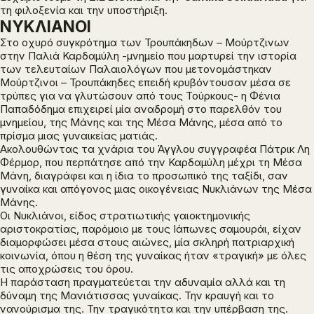
τη φιλοξενία και την υποστήριξη.
ΝΥΚΛΙΑΝΟΙ
Στο οχυρό συγκρότημα των Τρουπάκηδων – Μούρτζινων
στην Παλιά Καρδαμύλη -μνημείο που μαρτυρεί την ιστορία
των τελευταίων Παλαιολόγων που μετονομάστηκαν
Μούρτζινοι – Τρουπάκηδες επειδή κρυβόντουσαν μέσα σε
τρύπες για να γλυτώσουν από τους Τούρκους- η Φένια
Παπαδόδημα επιχειρεί μία αναδρομή στο παρελθόν του
μνημείου, της Μάνης και της Μέσα Μάνης, μέσα από το
πρίσμα μιας γυναικείας ματιάς.
Ακολουθώντας τα χνάρια του Άγγλου συγγραφέα Πάτρικ Λη
Φέρμορ, που περπάτησε από την Καρδαμύλη μέχρι τη Μέσα
Μάνη, διαγράφει και η ίδια το προσωπικό της ταξίδι, σαν
γυναίκα και απόγονος μιας οικογένειας Νυκλιάνων της Μέσα
Μάνης.
Οι Νυκλιάνοι, είδος στρατιωτικής γαιοκτημονικής
αριστοκρατίας, παρόμοιο με τους Ιάπωνες σαμουράι, είχαν
διαμορφώσει μέσα στους αιώνες, μία σκληρή πατριαρχική
κοινωνία, όπου η θέση της γυναίκας ήταν «τραγική» με όλες
τις αποχρώσεις του όρου.
Η παράσταση πραγματεύεται την αδυναμία αλλά και τη
δύναμη της Μανιάτισσας γυναίκας. Την κραυγή και το
νανούρισμα της. Την τραγικότητα και την υπέρβαση της.