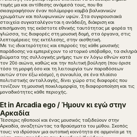
τομής μα και αντίθεσης ανάμεσά τους, που θα
σκιαγραφήσουν έναν πολύμορφο καμβά βαλκανικών
χρωμάτων και πολυφωνικών υφών. Στα συγκρουσιακά
στοιχεία συγκαταλέγονται η ανάδειξη, διάκριση και
επισήμανση της εκάστοτε εθνικής ταυτότητας με φορέα τη
γλώσσα, τις διαφορές στη μουσική δομή, στα όργανα, στις
λεπτομέρειες της εκτέλεσης, στην αισθητική.
Με τις ιδιαιτερότητες και επιρροές της κάθε μουσικής
παράδοσης να εμπεριέχουν το ιστορικό υπόβαθρο, τα σκληρά
βιώματα της συλλογικής μνήμης των εν λόγω εθνών κατά
τον 20ό αιώνα, καθώς και την πολιτική βούληση (που όρισε
τόσο τη μορφή όσο και τη λειτουργία των παραδόσεων
αυτών στον έξω κόσμο), η συναυλία, σε ένα πλαίσιο
πολιτιστικής ανταλλαγής, δίνει χώρο στις διαφορές που
τονίζουν τη μουσική ποικιλομορφία, τη διαφοροποίηση και τις
μοναδικότητες κάθε περιοχής.
Et in Arcadia ego / Ήμουν κι εγώ στην
Αρκαδία
Τέσσερις ηθοποιοί και ένας μουσικός ταξιδεύουν στην
Αρκαδία, αναζητώντας τα θραύσματα του μύθου. Σκοπός
τους: να ιδρύσουν μια ουτοπική κοινότητα σε αρμονία με τη