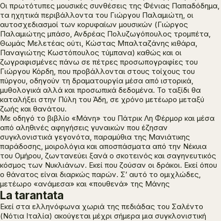
Οι πρωτότυπες μουσικές συνθέσεις της Φένιας Παπαδόδημα,
τα ηχητικά περιβάλλοντα του Γιώργου Παλαμιώτη, οι
αυτοσχεδιασμοί των κορυφαίων μουσικών (Γιώργος
Παλαμιώτης μπάσο, Ανδρέας Πολυζωγόπουλος τρομπέτα,
Θωμάς Μελετέας ούτι, Κώστας Μπαλταζάνης κιθάρα,
Παναγιώτης Κωστόπουλος τύμπανα) καθώς και οι
ζωγραφισμένες πάνω σε πέτρες προσωπογραφίες του
Γιώργου Κόρδη, που προβάλλονται στους τοίχους του
πύργου, οδηγούν τη δραματουργία μέσα από ιστορικά,
μυθολογικά αλλά και προσωπικά δεδομένα. Το ταξίδι θα
καταλήξει στην Πύλη του Άδη, σε χρόνο μετέωρο μεταξύ
ζωής και θανάτου.
Με οδηγό το βιβλίο «Μάνη» του Πάτρικ Λη Φέρμορ και μέσα
από αληθινές αφηγήσεις γυναικών που έζησαν
συγκλονιστικά γεγονότα, παραμύθια της Μανιάτικης
παράδοσης, μοιρολόγια και αποσπάσματα από την Νέκυια
του Ομήρου, ζωντανεύει ξανά ο σκοτεινός και σαγηνευτικός
κόσμος των Νυκλιάνων. Εκεί που ζούσαν οι δράκοι. Εκεί όπου
ο θάνατος είναι διαρκώς παρών. Σ’ αυτό το ομιχλώδες,
μετέωρο «ανάμεσα» και «πουθενά» της Μάνης
La tarantata
Εκεί στα ελληνόφωνα χωριά της πεδιάδας του Σαλέντο
(Νότια Ιταλία) ακούγεται μέχρι σήμερα μια συγκλονιστική