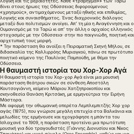
λογική και τις βεβαιότητες. Κάθε «τράβηγμα»» των Ταρώ
δίνει στους ήρωες της
Οδύσσειας
διφορούμενους
«χρησμούς», αντιμαχόμενους μεταξύ ηθικής και επιθυμίας,
λογικής και συναισθήματος. Ένας διαχρονικός διάλογος
μεταξύ δυο πολιτισμών ανοίγει. Απ’ τη μία η Αναγέννηση και ο
Ουμανισμός με τα Ταρώ κι απ’ την άλλη ο αρχαίος ελληνικός
στοχασμός με την
Οδύσσεια
·
στην πιο παιγνιώδη, ποιητική και
αρχετυπική τους μορφή.
* Την παράσταση θα ανοίξει η Πειραματική Σκηνή Μήλου, σε
διδασκαλία της Καλλιρρόης Μυριαγκού, πάνω σε πρωτότυπο
ποιητικό κείμενο της Παυλίνας Παμπούδη, με θέμα την
Οδύσσεια
.
Η θαυμαστή ιστορία του Χορ-Χορ Αγά
Η θαυμαστή ιστορία του Χορ-χορ Αγά
είναι μια μουσική
παράσταση θεάτρου σκιών σε σύνθεση Αποστόλη
Κουτσογιάννη, κείμενο Μάριου Χατζηπροκοπίου και
σκηνοθεσία Θανάση Κριτσάκη, με ερμηνεύτρια την Ειρήνη
Μάστορα.
Με αφορμή την οθωμανική οπερέτα
Λεμπλεμπιτζής Χορ χορ
αγάς
(1875), που γνώρισε μεγάλη επιτυχία στα Βαλκάνια και
μελωδίες της ερμήνευσε και ηχογράφησε η μπάντα του
Ισλαχανέ το 1909, η παράσταση προτείνει μια πρωτότυπη
μουσική για δύο τραγουδιστές (Γιάννης Διονυσίου και Νίκος
Σπανάτης) και μικρό σύνολο (Oros Ensemble), καθώς και μια