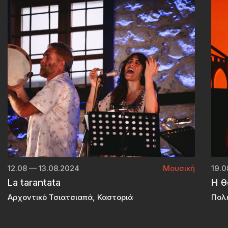
12.08 — 13.08.2024
Μουσική
19.0
La tarantata
Η θ
Αρχοντικό Τσιατσιαπά, Καστοριά
Πολ