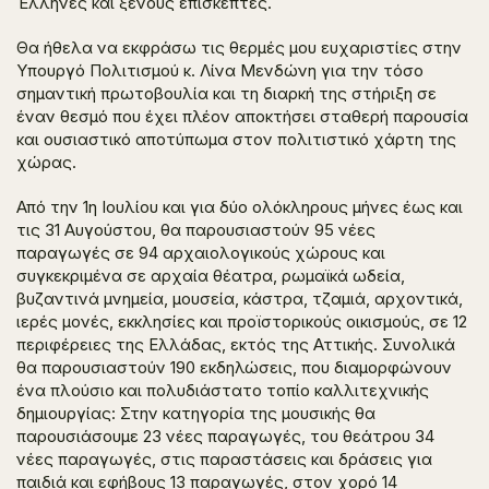
Έλληνες και ξένους επισκέπτες.
Θα ήθελα να εκφράσω τις θερμές μου ευχαριστίες στην
Υπουργό Πολιτισμού κ. Λίνα Μενδώνη για την τόσο
σημαντική πρωτοβουλία και τη διαρκή της στήριξη σε
έναν θεσμό που έχει πλέον αποκτήσει σταθερή παρουσία
και ουσιαστικό αποτύπωμα στον πολιτιστικό χάρτη της
χώρας.
Από την 1η Ιουλίου και για δύο ολόκληρους μήνες έως και
τις 31 Αυγούστου, θα παρουσιαστούν 95 νέες
παραγωγές σε 94 αρχαιολογικούς χώρους και
συγκεκριμένα σε αρχαία θέατρα, ρωμαϊκά ωδεία,
βυζαντινά μνημεία, μουσεία, κάστρα, τζαμιά, αρχοντικά,
ιερές μονές, εκκλησίες και προϊστορικούς οικισμούς, σε 12
περιφέρειες της Ελλάδας, εκτός της Αττικής. Συνολικά
θα παρουσιαστούν 190 εκδηλώσεις, που διαμορφώνουν
ένα πλούσιο και πολυδιάστατο τοπίο καλλιτεχνικής
δημιουργίας: Στην κατηγορία της μουσικής θα
παρουσιάσουμε 23 νέες παραγωγές, του θεάτρου 34
νέες παραγωγές, στις παραστάσεις και δράσεις για
παιδιά και εφήβους 13 παραγωγές, στον χορό 14