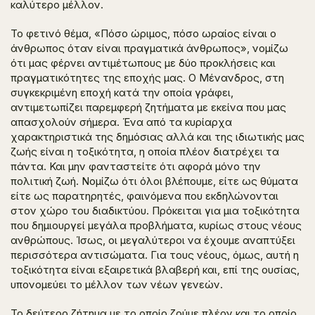
καλύτερο μέλλον.
Το φετινό θέμα, «Πόσο ώριμος, πόσο ωραίος είναι ο
άνθρωπος όταν είναι πραγματικά άνθρωπος», νομίζω
ότι μας φέρνει αντιμέτωπους με δύο προκλήσεις και
πραγματικότητες της εποχής μας. Ο Μένανδρος, στη
συγκεκριμένη εποχή κατά την οποία γράφει,
αντιμετωπίζει παρεμφερή ζητήματα με εκείνα που μας
απασχολούν σήμερα. Ένα από τα κυρίαρχα
χαρακτηριστικά της δημόσιας αλλά και της ιδιωτικής μας
ζωής είναι η τοξικότητα, η οποία πλέον διατρέχει τα
πάντα. Και μην φανταστείτε ότι αφορά μόνο την
πολιτική ζωή. Νομίζω ότι όλοι βλέπουμε, είτε ως θύματα
είτε ως παρατηρητές, φαινόμενα που εκδηλώνονται
στον χώρο του διαδικτύου. Πρόκειται για μια τοξικότητα
που δημιουργεί μεγάλα προβλήματα, κυρίως στους νέους
ανθρώπους. Ίσως, οι μεγαλύτεροι να έχουμε αναπτύξει
περισσότερα αντισώματα. Για τους νέους, όμως, αυτή η
τοξικότητα είναι εξαιρετικά βλαβερή και, επί της ουσίας,
υπονομεύει το μέλλον των νέων γενεών.
Το δεύτερο ζήτημα με το οποίο ζούμε πλέον και το οποίο