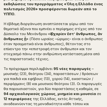
εκδηλώσεις του προγράμματος «Όλη η Ελλάδα ένας
πολιτισμός 2026» προσφέρονται δωρεάν από το
ΥΠΠΟ.
Η έβδομη διοργάνωση αναπτύσσεται γύρω από τον
θεματικό άξονα που εμπνέει ο περίφημος στίχος από τον
Δύσκολο
του Μενάνδρου «
Ὡς χαρίεν ἔστ’ ἄνθρωπος,
ἂ
ν
ἄνθρωπος ᾖ
» (Πόσο ωραίος –ώριμος– είναι ο άνθρωπος
όταν πραγματικά είναι άνθρωπος), θέτοντας στο
επίκεντρο την «επιστροφή στον άνθρωπο» και τον
στοχασμό πάνω στην ανθρώπινη κατάσταση μέσα από
τις παραστατικές τέχνες.
Το πρόγραμμα περιλαμβάνει
95 νέες παραγωγές
–
μουσικής (23), θεάτρου (34), παραστάσεων / δράσεων
για παιδιά και εφήβους (13), χορού (14), εικαστικών /
περφόρμανς (8) και μουσικού θεάτρου (3). Οι παραγωγές
θα παρουσιαστούν, για δύο παραστάσεις η καθεμία, σε
94 αρχαιολογικούς χώρους, μνημεία και μουσεία
σε
12 περιφέρειες
της Ελλάδας, εκτός Αττικής,
αναδεικνύοντας τη μοναδικότητα κάθε τόπου και