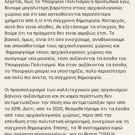
λέγεται, πως το Υπουργείο Πολιτισμού ή προσωπικά εγώ,
δίνουμε μεγαλύτερη βαρύτητα στους αρχαιολογικούς
χώρους και ότι εκεί κατευθύνονται περισσότερα
χρήματα από ό,τι στη σύγχρονη δημιουργία. Καταρχάς,
αυτό δεν είναι αληθές. Αν εξετάσουμε τα στοιχεία, θα
δούμε ότι τα πράγματα δεν είναι ακριβώς έτσι. Το
βασικό, όμως, είναι ότι όσο ενισχύουμε, αναδεικνύουμε
και αποκαθιστούμε τους αρχαιολογικούς χώρους και
δημιουργούμε νέους αρχαιολογικούς χώρους και
ανοίγουμε νέα μουσεία, τόσο αυξάνονται τα έσοδα του
Υπουργείου Πολιτισμού. Και όταν αυξάνονται τα έσοδα,
το Υπουργείο μπορεί να υποστηρίζει, πολύ περισσότερο
και πολύ πιο άνετα, τη σύγχρονη δημιουργία.
Οι προϋπολογισμοί των καλλιτεχνικών μας οργανισμών
βαίνουν αυξανόμενοι και σε καμία περίπτωση δεν
αντιμετωπίζουν την πίεση που αντιμετώπιζαν πριν από
το 2019. Διότι, από το 2020, θεσμοθετήσαμε ότι τα έσοδα
από τους αρχαιολογικούς χώρους, πέρα από την
επένδυση στην πολιτιστική κληρονομιά, ενισχύουν και τη
σύγχρονη δημιουργία. Επίσης, τα 18 εκατομμύρια ευρώ
που ανέφερα προηγουμένως για το θεσμό “ΟΛΗ Η