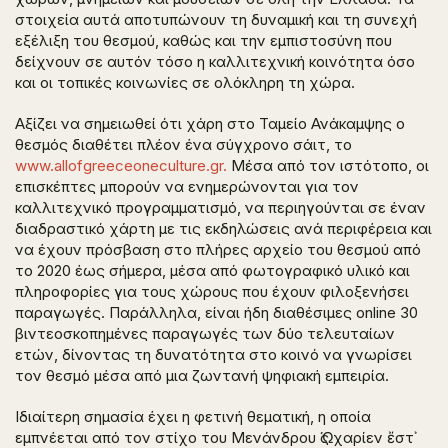
στοιχεία αυτά αποτυπώνουν τη δυναμική και τη συνεχή
εξέλιξη του θεσμού, καθώς και την εμπιστοσύνη που
δείχνουν σε αυτόν τόσο η καλλιτεχνική κοινότητα όσο
και οι τοπικές κοινωνίες σε ολόκληρη τη χώρα.
Αξίζει να σημειωθεί ότι χάρη στο Ταμείο Ανάκαμψης ο
θεσμός διαθέτει πλέον ένα σύγχρονο σάιτ, το
www.allofgreeceoneculture.gr.
Μέσα από τον ιστότοπο, οι
επισκέπτες μπορούν να ενημερώνονται για τον
καλλιτεχνικό προγραμματισμό, να περιηγούνται σε έναν
διαδραστικό χάρτη με τις εκδηλώσεις ανά περιφέρεια και
να έχουν πρόσβαση στο πλήρες αρχείο του θεσμού από
το 2020 έως σήμερα, μέσα από φωτογραφικό υλικό και
πληροφορίες για τους χώρους που έχουν φιλοξενήσει
παραγωγές. Παράλληλα, είναι ήδη διαθέσιμες online 30
βιντεοσκοπημένες παραγωγές των δύο τελευταίων
ετών, δίνοντας τη δυνατότητα στο κοινό να γνωρίσει
τον θεσμό μέσα από μια ζωντανή ψηφιακή εμπειρία.
Ιδιαίτερη σημασία έχει η φετινή θεματική, η οποία
εμπνέεται από τον στίχο του Μενάνδρου
Ὡς χαρίεν ἔστ᾽