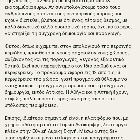
της Λυρικής, τον θεσμό με περισσότερα από 18
εκατομμύρια ευρώ. Αν συνυπολογίσουμε τόσο τους
ανθρώπινους όσο και τους οικονομικούς πόρους που
έχουν διατεθεί, βλέπουμε ότι ένας τέτοιος θεσμός, με
πολύ διακριτικό αλλά ουσιαστικό τρόπο, έχει καταφέρει
να στηρίξει τη σύγχρονη δημιουργία και παραγωγή.
Φέτος, όπως είχαμε πει στον απολογισμό της περσινής
περιόδου, προσθέσαμε νέους αρχαιολογικούς χώρους,
αυξάνοντας και τις παραγωγές, γεγονός εξαιρετικά
θετικό. Εκεί που παραμείναμε στον ίδιο αριθμό είναι οι
περιφέρειες. Το πρόγραμμα αφορά τις 12 από τις 13
περιφέρειες της χώρας, γιατί πραγματικά θέλουμε να
ενισχύσουμε τη σύγχρονη παρουσία και τη σύγχρονη
δημιουργία, εκτός Αττικής. Η Αθήνα και η Αττική έχουν,
σαφώς, πολύ περισσότερες ευκαιρίες από ό,τι οι
υπόλοιπες περιφέρειες.
Επίσης, ιδιαίτερα σημαντική είναι η πλατφόρμα που, με
χρηματοδότηση από το Ταμείο Ανάκαμψης, λειτουργεί
πλέον στην Εθνική Λυρική Σκηνή. Μέσω αυτής δεν
υποστηρίζονται μόνο τα logistics του προγράμματος,