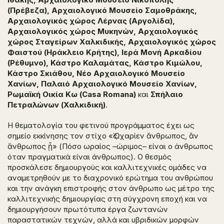
(Πρέβεζα), Αρχαιολογικό Μουσείο Σαμοθράκης,
Αρχαιολογικός χώρος Λέρνας (Αργολίδα),
Αρχαιολογικός χώρος Μυκηνών, Αρχαιολογικός
χώρος Σταγείρων Χαλκιδικής, Αρχαιολογικός χώρος
Φαιστού (Ηράκλειο Κρήτης), Ιερά Μονή Αρκαδίου
(Ρέθυμνο), Κάστρο Καλαμάτας, Κάστρο Κιμώλου,
Κάστρο Σκιάθου, Νέο Αρχαιολογικό Μουσείο
Χανίων, Παλαιό Αρχαιολογικό Μουσείο Χανίων,
Ρωμαϊκή Οικία Κω (
Casa
Romana
)
και
Σπήλαιο
Πετραλώνων (Χαλκιδική)
.
Η θεματολογία του φετινού προγράμματος έχει ως
σημείο εκκίνησης τον στίχο «
Ὡς χαρίεν ἄνθρωπος, ἂ
ν
ἄνθρωπος ᾖ
» (Πόσο ωραίος –ώριμος– είναι ο άνθρωπος
όταν πραγματικά είναι άνθρωπος). Ο θεσμός
προσκάλεσε δημιουργούς και καλλιτεχνικές ομάδες να
αναμετρηθούν με το διαχρονικό ερώτημα του ανθρώπου
και την ανάγκη επιστροφής στον άνθρωπο ως μέτρο της
καλλιτεχνικής δημιουργίας στη σύγχρονη εποχή και να
δημιουργήσουν πρωτότυπα έργα ζωντανών
παραστατικών τεχνών, αλλά και υβριδικών μορφών