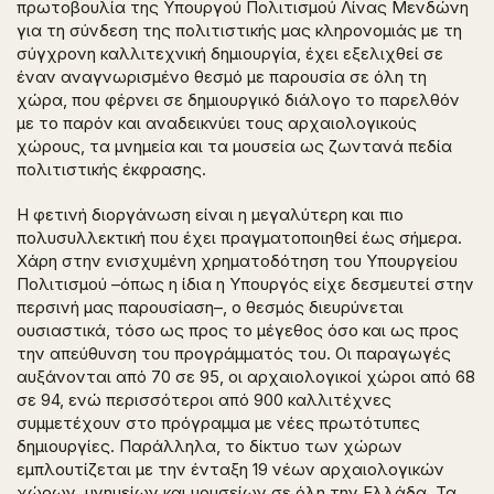
πρωτοβουλία της Υπουργού Πολιτισμού Λίνας Μενδώνη
για τη σύνδεση της πολιτιστικής μας κληρονομιάς με τη
σύγχρονη καλλιτεχνική δημιουργία, έχει εξελιχθεί σε
έναν αναγνωρισμένο θεσμό με παρουσία σε όλη τη
χώρα, που φέρνει σε δημιουργικό διάλογο το παρελθόν
με το παρόν και αναδεικνύει τους αρχαιολογικούς
χώρους, τα μνημεία και τα μουσεία ως ζωντανά πεδία
πολιτιστικής έκφρασης.
Η φετινή διοργάνωση είναι η μεγαλύτερη και πιο
πολυσυλλεκτική που έχει πραγματοποιηθεί έως σήμερα.
Χάρη στην ενισχυμένη χρηματοδότηση του Υπουργείου
Πολιτισμού –όπως η ίδια η Υπουργός είχε δεσμευτεί στην
περσινή μας παρουσίαση–, ο θεσμός διευρύνεται
ουσιαστικά, τόσο ως προς το μέγεθος όσο και ως προς
την απεύθυνση του προγράμματός του. Οι παραγωγές
αυξάνονται από 70 σε 95, οι αρχαιολογικοί χώροι από 68
σε 94, ενώ περισσότεροι από 900 καλλιτέχνες
συμμετέχουν στο πρόγραμμα με νέες πρωτότυπες
δημιουργίες. Παράλληλα, το δίκτυο των χώρων
εμπλουτίζεται με την ένταξη 19 νέων αρχαιολογικών
χώρων, μνημείων και μουσείων σε όλη την Ελλάδα. Τα