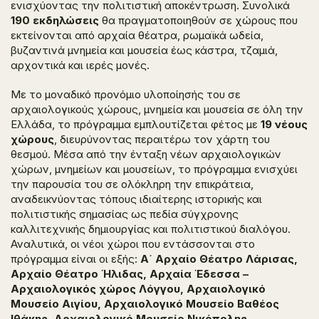
ενισχύοντας την πολιτιστική αποκέντρωση. Συνολικά
190 εκδηλώσεις
θα πραγματοποιηθούν σε χώρους που
εκτείνονται από αρχαία θέατρα, ρωμαϊκά ωδεία,
βυζαντινά μνημεία και μουσεία έως κάστρα, τζαμιά,
αρχοντικά και ιερές μονές.
Με το μοναδικό προνόμιο υλοποίησής του σε
αρχαιολογικούς χώρους, μνημεία και μουσεία σε όλη την
Ελλάδα, το πρόγραμμα εμπλουτίζεται φέτος με
19 νέους
χώρους
, διευρύνοντας περαιτέρω τον χάρτη του
θεσμού. Μέσα από την ένταξη νέων αρχαιολογικών
χώρων, μνημείων και μουσείων, το πρόγραμμα ενισχύει
την παρουσία του σε ολόκληρη την επικράτεια,
αναδεικνύοντας τόπους ιδιαίτερης ιστορικής και
πολιτιστικής σημασίας ως πεδία σύγχρονης
καλλιτεχνικής δημιουργίας και πολιτιστικού διαλόγου.
Αναλυτικά, οι νέοι χώροι που εντάσσονται στο
πρόγραμμα είναι οι εξής:
Α΄ Αρχαίο Θέατρο Λάρισας,
Αρχαίο Θέατρο Ήλιδας, Αρχαία Έδεσσα –
Αρχαιολογικός χώρος Λόγγου, Αρχαιολογικό
Μουσείο Αιγίου, Αρχαιολογικό Μουσείο Βαθέoς
Ιθάκης, Αρχαιολογικό Μουσείο Νικόπολης