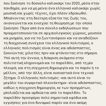
που ξεκίνησε το δύσκολο καλοκαίρι του 2020, μέσα στην
πανδημία, για να μη μείνει ένα ελληνικό καλοκαίρι χωρίς
μουσική και χωρίς τέχνες, έχει πλέον εδραιωθεί.
Μπαίνοντας στη δεύτερη εξαετία της ζωής του,
ανανεώνεται και ενισχύει τη θεώρηση με την οποία
ξεκίνησε: Πέρα από ένα σύνολο εκδηλώσεων που
πραγματοποιούνται σε αρχαιολογικούς χώρους, μουσεία
και μνημεία, για να τα ζωντανέψουν και να αναδείξουν
τη διαχρονική συνέχεια του ελληνικού πολιτισμού, ο
ελληνικός πολιτισμός είναι ένας και αδιάσπαστος,
ξεκινώντας χιλιετίες πριν και φτάνοντας στο σήμερα.
Υπό αυτή την έννοια, η διάκριση ανάμεσα στην
πολιτιστική κληρονομιά και το παρελθόν, από τη μία
πλευρά, και στη σύγχρονη δημιουργία και το παρόν ή το
μέλλον, από την άλλη, είναι ουσιαστικά ένα τεχνικό
ζήτημα. Ο ελληνικός πολιτισμός –και αυτό είναι το
μεγάλο του συγκριτικό πλεονέκτημα– είναι αδιάσπαστος,
καθώς η σύγχρονη δημιουργία, εκ των πραγμάτων,
μπολιάζεται και αρδεύεται από το παρελθόν. Το
παρελθόν προσφέρει πολύ σημαντικά εφόδια και
εγγυήσεις για ένα δυναμικό παρόν και ένα ακόμη