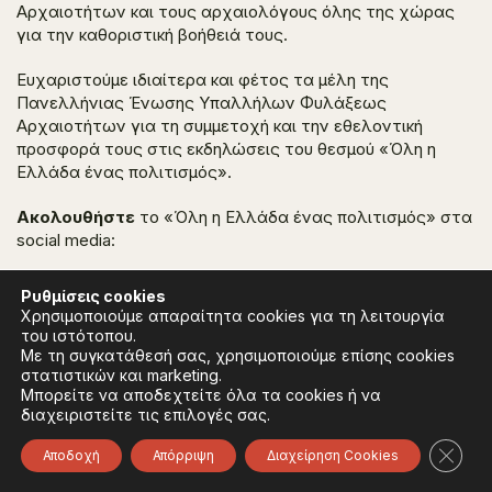
Αρχαιοτήτων και τους αρχαιολόγους όλης της χώρας
για την καθοριστική βοήθειά τους.
Ευχαριστούμε ιδιαίτερα και φέτος τα μέλη της
Πανελλήνιας Ένωσης Υπαλλήλων Φυλάξεως
Αρχαιοτήτων για τη συμμετοχή και την εθελοντική
προσφορά τους στις εκδηλώσεις του θεσμού «Όλη η
Ελλάδα ένας πολιτισμός».
Ακολουθήστε
το «Όλη η Ελλάδα ένας πολιτισμός» στα
social media:
Facebook
Ρυθμίσεις
cookies
Instagram
Χρησιμοποιούμε απαραίτητα cookies για τη λειτουργία
του ιστότοπου.
Με τη συγκατάθεσή σας, χρησιμοποιούμε επίσης cookies
στατιστικών και marketing.
Μπορείτε να αποδεχτείτε όλα τα cookies ή να
διαχειριστείτε τις επιλογές σας.
Κλείσ
Αποδοχή
Απόρριψη
Διαχείρηση Cookies