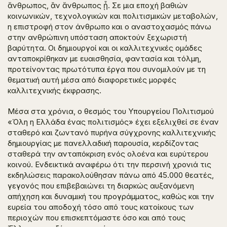
ἄνθρωπος, ἂν ἄνθρωπος ᾖ
. Σε μια εποχή βαθιών
κοινωνικών, τεχνολογικών και πολιτισμικών μεταβολών,
η επιστροφή στον άνθρωπο και ο αναστοχασμός πάνω
στην ανθρώπινη υπόσταση αποκτούν ξεχωριστή
βαρύτητα. Οι δημιουργοί και οι καλλιτεχνικές ομάδες
ανταποκρίθηκαν με ευαισθησία, φαντασία και τόλμη,
προτείνοντας πρωτότυπα έργα που συνομιλούν με τη
θεματική αυτή μέσα από διαφορετικές μορφές
καλλιτεχνικής έκφρασης.
Μέσα στα χρόνια, ο θεσμός του Υπουργείου Πολιτισμού
«Όλη η Ελλάδα ένας πολιτισμός» έχει εξελιχθεί σε έναν
σταθερό και ζωντανό πυρήνα σύγχρονης καλλιτεχνικής
δημιουργίας με πανελλαδική παρουσία, κερδίζοντας
σταθερά την ανταπόκριση ενός ολοένα και ευρύτερου
κοινού. Ενδεικτικά αναφέρω ότι την περσινή χρονιά τις
εκδηλώσεις παρακολούθησαν πάνω από 45.000 θεατές,
γεγονός που επιβεβαιώνει τη διαρκώς αυξανόμενη
απήχηση και δυναμική του προγράμματος, καθώς και την
ευρεία του αποδοχή τόσο από τους κατοίκους των
περιοχών που επισκεπτόμαστε όσο και από τους