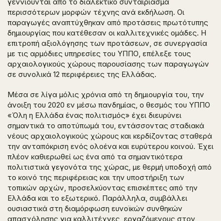
γεννιούνται από το διαλεκτικό συνταίριασμα
περισσότερων μορφών τέχνης ανά εκδήλωση. Oι
παραγωγές αναπτύχθηκαν από προτάσεις πρωτότυπης
δημιουργίας που κατέθεσαν οι καλλιτεχνικές ομάδες. Η
επιτροπή αξιολόγησης των προτάσεων, σε συνεργασία
με τις αρμόδιες υπηρεσίες του ΥΠΠΟ, επέλεξε τους
αρχαιολογικούς χώρους παρουσίασης των παραγωγών
σε συνολικά 12 περιφέρειες της Ελλάδας.
Μέσα σε λίγα μόλις χρόνια από τη δημιουργία του, την
άνοιξη του 2020 εν μέσω πανδημίας, ο θεσμός του ΥΠΠΟ
«Όλη η Ελλάδα ένας πολιτισμός» έχει διευρύνει
σημαντικά το αποτύπωμά του, εντάσσοντας σταδιακά
νέους αρχαιολογικούς χώρους και κερδίζοντας σταθερά
την ανταπόκριση ενός ολοένα και ευρύτερου κοινού. Έχει
πλέον καθιερωθεί ως ένα από τα σημαντικότερα
πολιτιστικά γεγονότα της χώρας, με θερμή υποδοχή από
το κοινό της περιφέρειας και την υποστήριξη των
τοπικών αρχών, προσελκύοντας επισκέπτες από την
Ελλάδα και το εξωτερικό. Παράλληλα, συμβάλλει
ουσιαστικά στη διαμόρφωση ευνοϊκών συνθηκών
απασχόλησης για καλλιτέχνες, εργαζόμενους στον