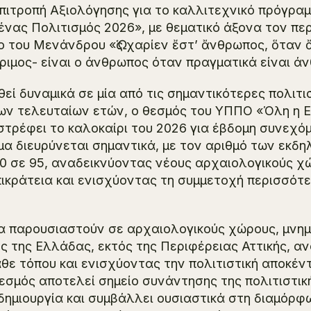
Επιτροπή Αξιολόγησης για το καλλιτεχνικό πρόγρα
νας Πολιτισμός 2026», με θεματικό άξονα τον πε
λο του Μενάνδρου
«Ὡς χαρίεν ἔστ’ ἄνθρωπος, ὅταν
ιμος- είναι ο άνθρωπος όταν πραγματικά είναι ά
εί δυναμικά σε μία από τις σημαντικότερες πολιτι
ων τελευταίων ετών, ο θεσμός του ΥΠΠΟ «Όλη η 
στρέφει το καλοκαίρι του 2026 για έβδομη συνεχόμ
α διευρύνεται σημαντικά, με τον αριθμό των εκδ
0 σε 95, αναδεικνύοντας νέους αρχαιολογικούς χ
ικράτεια και ενισχύοντας τη συμμετοχή περισσότ
α παρουσιαστούν σε αρχαιολογικούς χώρους, μνημε
ες της Ελλάδας, εκτός της Περιφέρειας Αττικής, α
θε τόπου και ενισχύοντας την πολιτιστική αποκέν
σμός αποτελεί σημείο συνάντησης της πολιτιστικ
δημιουργία και συμβάλλει ουσιαστικά στη διαμόρφ