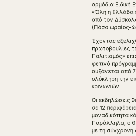
αρμόδια Ειδική 
«Όλη η Ελλάδα έ
από τον Δύσκο
(Πόσο ωραίος-ώρ
Έχοντας εξελιχθ
πρωτοβουλίες τ
Πολιτισμός» επι
φετινό πρόγραμμ
αυξάνεται από 7
ολόκληρη την επ
κοινωνιών.
Οι εκδηλώσεις θ
σε 12 περιφέρει
μοναδικότητα κά
Παράλληλα, ο θε
με τη σύγχρονη 