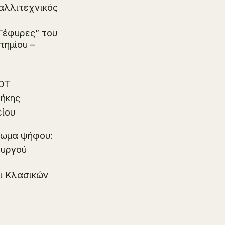
Καλλιτεχνικός
Γέφυρες” του
τημίου –
ΣΟΤ
θήκης
είου
αίωμα ψήφου:
ουργού
ι Κλασικών