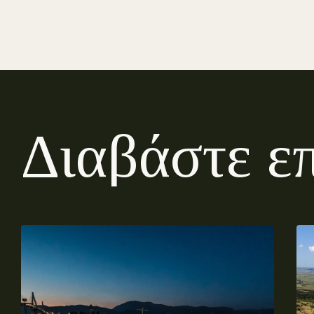
Δ
ι
α
β
ά
σ
τ
ε
ε