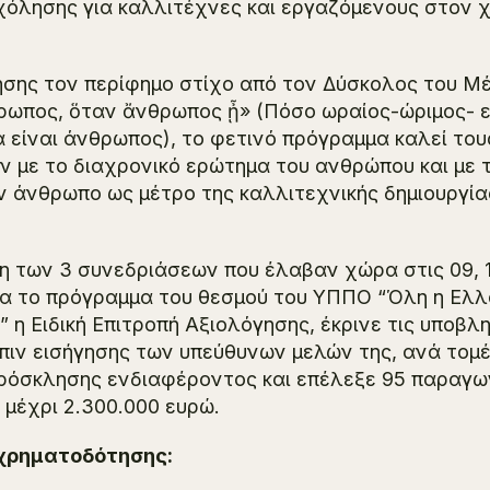
όλησης για καλλιτέχνες και εργαζόμενους στον 
νησης τον περίφημο στίχο από τον Δύσκολος του 
θρωπος, ὅταν ἄνθρωπος ᾖ» (Πόσο ωραίος-ώριμος- ε
ά είναι άνθρωπος),
το φετινό πρόγραμμα καλεί του
 με το διαχρονικό ερώτημα του ανθρώπου και με 
ν άνθρωπο ως μέτρο της καλλιτεχνικής δημιουργί
η των 3 συνεδριάσεων που έλαβαν χώρα στις 09, 12
ια το πρόγραμμα του θεσμού του ΥΠΠΟ “Όλη η Ελ
” η Ειδική Επιτροπή Αξιολόγησης, έκρινε τις υποβλ
πιν εισήγησης των υπεύθυνων μελών της, ανά τομέ
πρόσκλησης ενδιαφέροντος και επέλεξε 95 παραγω
μέχρι 2.300.000 ευρώ.
 χρηματοδότησης: