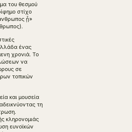
μμα του θεσμού
ρίφημο στίχο
 ἄνθρωπος ᾖ»
νθρωπος).
στικές
Ελλάδα ένας
ενη χρονιά. Το
ηλώσεων να
ώρους σε
ερων τοπικών
ία και μουσεία
ναδεικνύοντας τη
τρωση.
ής κληρονομιάς
ωση ευνοϊκών