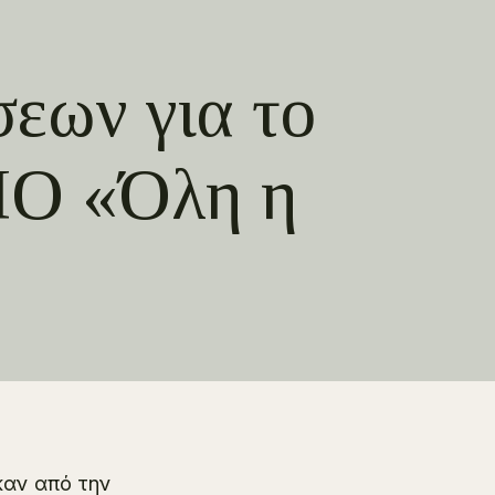
εων για το
ΠΟ «Όλη η
καν από την