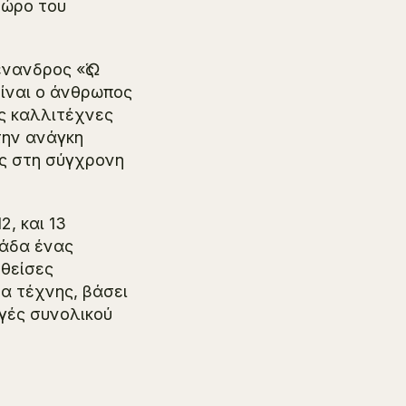
χώρο του
Μένανδρος
«Ὡς
ίναι ο άνθρωπος
ς καλλιτέχνες
την ανάγκη
ας στη σύγχρονη
, και 13
λάδα ένας
ηθείσες
α τέχνης, βάσει
γές συνολικού