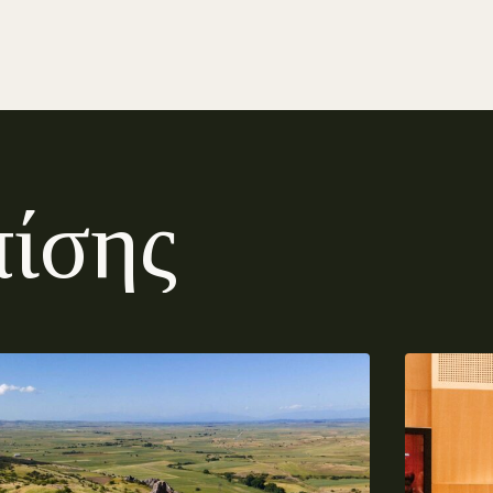
π
ί
σ
η
ς