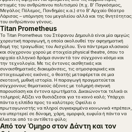
στιγμές του ανθρώπινου πολιτισμού (π.χ. Β’ Παγκόσμιος,
Μεγάλος Πόλεμος, Πανδημίες κ.α.) στο Β’ Αρχαίο Θέατρο
Λάρισας – υπόμνηση του μεγαλείου αλλά και της θνητότητας
του ανθρώπινου γένους.
Titan Prometheus
Το Titan Prometheus του Στέφανου Δημουλά είναι μία αμιγώς
χορευτική παραγωγή, η οποία ακολουθεί την αφηγηματική
δομή της τραγωδίας του Αισχύλου. Ένα πάντρεμα κλασικού
και σύγχρονου χορού με στοιχεία physical theatre, όπου το
αρχαίο ελληνικό δράμα συναντά τον σύγχρονο κόσμο και
την τεχνολογία. Με τις έντονες αισθητικές και
συναισθηματικές διακυμάνσεις, τις ατμοσφαιρικές και
στοιχειωμένες εικόνες, ο θεατής μεταφέρεται σε μια
σκοτεινή, μυθική ιστορία. Η παραγωγή πραγματεύεται
σύγχρονους θεματικούς άξονες με τολμηρή σκηνική
παρουσίαση και έντονα ερωτήματα. Δικαιώνονται τελικά οι
τολμηροί; Αξίζει να θυσιάζεσαι για το κοινό καλό; Υπάρχει
πάντα η ελπίδα προς το καλύτερο; Οφείλει ο
πρωταγωνιστής να πληροί συγκεκριμένα κοινωνικά «πρέπει»,
να υπερτερεί σε δύναμη, χάρη, ομορφιά, ευφυΐα ή πάντα να
έλκεται από το αντίθετο φύλο;
Από τον Όμηρο στον Δάντη και τον