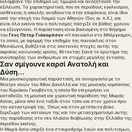
εκλάμβανε την επιδημία ως τιμωρία και αναζητούσε την
εξιλέωση. Τα χαρακτηριστικά, που σε περιόδους εγκλεισμού,
ασθένειας ή απειλής αναδύονται στην επιφάνεια, είναι ίδια
από την εποχή του Λοιμού των Αθηνών (5ος αι. π.Χ.), και
είναι όλα εκείνα που ο πολιτισμός πάσχιζε σε βάθος χρόνου
να εξευγενίσει. Η παράσταση είναι βασισμένη στο διήγημα
του
Γενς Πέτερ Γιάκομπσεν
«Η πανούκλα στο Μπέργκαμο»
,
το οποίο, με αφορμή την επιδημία της πανούκλας στον
Μεσαίωνα, βυθίζεται στις σκοτεινές πτυχές αυτής της
ακραίας κοινωνικής κρίσης, θέτοντας ξανά το ερώτημα της
συνύπαρξης των ανθρώπων σε στιγμές μεγάλης έντασης.
Σαν σμίγουνε καρσί Ανατολή και
Δύση…
Μια μουσικοχορευτική παράσταση, σε συνεργασία με το
θέατρο σκιών του Άθου Δανέλλη και της μουσικής κομπανίας
του Κυριάκου Γκουβέντα, η οποία θα επιχειρήσει να
καταδείξει τη μουσική και χορευτική παράδοση της Μικράς
Ασίας, μέσα από ένα ταξίδι στον τόπο και στον χρόνο πριν
την καταστροφή της. Όπως και στον μετέπειτα βίαιο
ξεριζωμό των κατοίκων της και τον μετασχηματισμό αυτής
της παράδοσης στο νέο πλαίσιο διαβίωσης στην Ελλάδα της
περιόδου εκείνης.
Η Μικρά Ασία υπήρξε ένα σταυροδρόμι λαών και πολιτισμών,