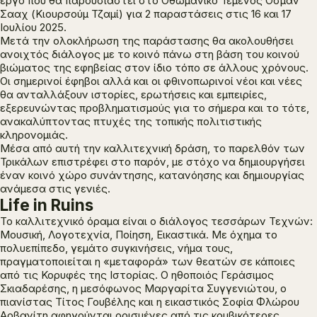
έργο που θα παρουσιαστεί στο Οθωμανικό Τέμενος Οσμάν
Σααχ (Κιουρσούμ Τζαμί) για 2 παραστάσεις στις 16 και 17
Ιουλίου 2025.
Μετά την ολοκλήρωση της παράστασης θα ακολουθήσει
ανοιχτός διάλογος με το κοινό πάνω στη βάση του κοινού
βιώματος της εφηβείας στον ίδιο τόπο σε άλλους χρόνους.
Οι σημερινοί έφηβοι αλλά και οι φθινοπωρινοί νέοι και νέες
θα ανταλλάξουν ιστορίες, ερωτήσεις και εμπειρίες,
εξερευνώντας προβληματισμούς για το σήμερα και το τότε,
ανακαλύπτοντας πτυχές της τοπικής πολιτιστικής
κληρονομιάς.
Μέσα από αυτή την καλλιτεχνική δράση, το παρελθόν των
Τρικάλων επιστρέφει στο παρόν, με στόχο να δημιουργήσει
έναν κοινό χώρο συνάντησης, κατανόησης και δημιουργίας
ανάμεσα στις γενιές.
Life in Ruins
Το καλλιτεχνικό όραμα είναι ο διάλογος τεσσάρων Τεχνών:
Μουσική, Λογοτεχνία, Ποίηση, Εικαστικά. Με όχημα το
πολυεπίπεδο, γεμάτο συγκινήσεις, νήμα τους,
πραγματοποιείται η «μεταφορά» των θεατών σε κάποιες
από τις Κορυφές της Ιστορίας. Ο ηθοποιός Γεράσιμος
Σκιαδαρέσης, η μεσόφωνος Μαργαρίτα Συγγενιώτου, ο
πιανίστας Τίτος Γουβέλης και η εικαστικός Σοφία Φλώρου
Αρβανίτη αφηγούνται ορισμένες από τις κομβικότερες