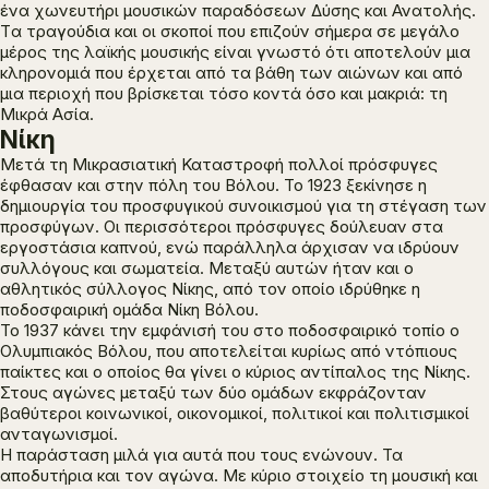
ένα χωνευτήρι μουσικών παραδόσεων Δύσης και Ανατολής.
Tα τραγούδια και οι σκοποί που επιζούν σήμερα σε μεγάλο
μέρος της λαϊκής μουσικής είναι γνωστό ότι αποτελούν μια
κληρονομιά που έρχεται από τα βάθη των αιώνων και από
μια περιοχή που βρίσκεται τόσο κοντά όσο και μακριά: τη
Μικρά Ασία.
Νίκη
Μετά τη Μικρασιατική Καταστροφή πολλοί πρόσφυγες
έφθασαν και στην πόλη του Βόλου. Το 1923 ξεκίνησε η
δημιουργία του προσφυγικού συνοικισμού για τη στέγαση των
προσφύγων. Οι περισσότεροι πρόσφυγες δούλευαν στα
εργοστάσια καπνού, ενώ παράλληλα άρχισαν να ιδρύουν
συλλόγους και σωματεία. Μεταξύ αυτών ήταν και ο
αθλητικός σύλλογος Νίκης, από τον οποίο ιδρύθηκε η
ποδοσφαιρική ομάδα Νίκη Βόλου.
Το 1937 κάνει την εμφάνισή του στο ποδοσφαιρικό τοπίο ο
Ολυμπιακός Βόλου, που αποτελείται κυρίως από ντόπιους
παίκτες και ο οποίος θα γίνει ο κύριος αντίπαλος της Νίκης.
Στους αγώνες μεταξύ των δύο ομάδων εκφράζονταν
βαθύτεροι κοινωνικοί, οικονομικοί, πολιτικοί και πολιτισμικοί
ανταγωνισμοί.
Η παράσταση μιλά για αυτά που τους ενώνουν. Τα
αποδυτήρια και τον αγώνα. Με κύριο στοιχείο τη μουσική και