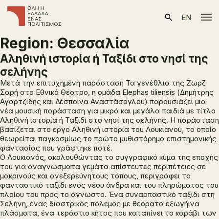
EN
Region:
Θεσσαλία
Αληθινή ιστορία ή Ταξίδι στο νησί της
σελήνης
Μετά την επιτυχημένη παράσταση
Τα γενέθλια
της Ζωρζ
Σαρή στο Εθνικό Θέατρο, η ομάδα Elephas tiliensis (Δημήτρης
Αγαρτζίδης και Δέσποινα Αναστάσογλου) παρουσιάζει μια
νέα μουσική παράσταση για μικρά και μεγάλα παιδιά με τίτλο
Αληθινή ιστορία ή Ταξίδι στο νησί της σελήνης
. Η παράσταση
βασίζεται στο έργο
Αληθινή ιστορία
του Λουκιανού, το οποίο
θεωρείται παγκοσμίως το πρώτο μυθιστόρημα επιστημονικής
φαντασίας που γράφτηκε ποτέ.
Ο Λουκιανός, ακολουθώντας το συγγραφικό κύμα της εποχής
του για αναγνώσματα γεμάτα απίστευτες περιπέτειες σε
μακρινούς και ανεξερεύνητους τόπους, περιγράφει το
φανταστικό ταξίδι ενός νέου άνδρα και του πληρώματος του
πλοίου του προς το άγνωστο. Ένα συναρπαστικό ταξίδι στη
Σελήνη, ένας διαστρικός πόλεμος με θεόρατα εξωγήινα
πλάσματα, ένα τεράστιο κήτος που καταπίνει το καράβι των