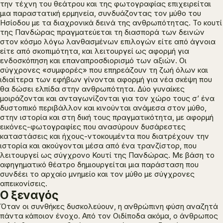
την τέχνη του θεάτρου και της φωτογραφίας επιχειρείται
μια παραστατική ερμηνεία, συνδυάζοντας τον μύθο του
Ησίοδου με τα διαχρονικά δεινά της ανθρωπότητας. Το κουτί
της Πανδώρας πραγματεύεται τη διασπορά των δεινών
στον κόσμο λόγω λανθασμένων επιλογών είτε από άγνοια
είτε από σκοπιμότητα, και λειτουργεί ως αφορμή για
ενδοσκόπηση και επαναπροσδιορισμό των αξιών. Οι
σύγχρονες «συμφορές» που επηρεάζουν τη ζωή όλων και
ιδιαίτερα των εφήβων γίνονται αφορμή για νέα σκέψη που
θα δώσει ελπίδα στην ανθρωπότητα. Δύο γυναίκες
μοιράζονται και ανταγωνίζονται για τον χώρο τους σ’ ένα
δυστοπικό περιβάλλον και κινούνται ανάμεσα στον μύθο,
στην ιστορία και στη δική τους πραγματικότητα, με αφορμή
εικόνες-φωτογραφίες που ανασύρουν δυσάρεστες
καταστάσεις και ήχους-ντοκουμέντα που διατρέχουν την
ιστορία και ακούγονται μέσα από ένα τρανζίστορ, που
λειτουργεί ως σύγχρονο Κουτί της Πανδώρας. Με βάση το
αφηγηματικό θέατρο δημιουργείται μια παράσταση που
συνδέει το αρχαίο μνημείο και τον μύθο με σύγχρονες
απεικονίσεις.
Ο ξεναγός
Όταν οι συνθήκες δυσκολεύουν, η ανθρώπινη φύση αναζητά
πάντα κάποιον ένοχο. Από τον Οιδίποδα ακόμα, ο άνθρωπος