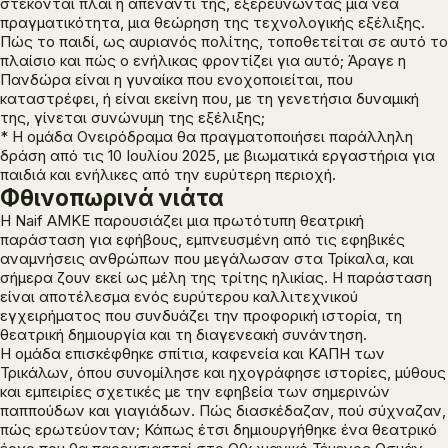
στέκονται πλάι ή απέναντί της, εξερευνώντας μια νέα
πραγματικότητα, μια θεώρηση της τεχνολογικής εξέλιξης.
Πώς το παιδί, ως αυριανός πολίτης, τοποθετείται σε αυτό το
πλαίσιο και πώς ο ενήλικας φροντίζει για αυτό; Άραγε η
Πανδώρα είναι η γυναίκα που ενοχοποιείται, που
καταστρέφει, ή είναι εκείνη που, με τη γενετήσια δυναμική
της, γίνεται συνώνυμη της εξέλιξης;
* Η ομάδα Ονειρόδραμα θα πραγματοποιήσει παράλληλη
δράση από τις 10 Ιουλίου 2025, με βιωματικά εργαστήρια για
παιδιά και ενήλικες από την ευρύτερη περιοχή.
Φθινοπωρινά νιάτα
Η Naif AMKE παρουσιάζει μια πρωτότυπη θεατρική
παράσταση για εφήβους, εμπνευσμένη από τις εφηβικές
αναμνήσεις ανθρώπων που μεγάλωσαν στα Τρίκαλα, και
σήμερα ζουν εκεί ως μέλη της τρίτης ηλικίας. Η παράσταση
είναι αποτέλεσμα ενός ευρύτερου καλλιτεχνικού
εγχειρήματος που συνδυάζει την προφορική ιστορία, τη
θεατρική δημιουργία και τη διαγενεακή συνάντηση.
Η ομάδα επισκέφθηκε σπίτια, καφενεία και ΚΑΠΗ των
Τρικάλων, όπου συνομίλησε και ηχογράφησε ιστορίες, μύθους
και εμπειρίες σχετικές με την εφηβεία των σημερινών
παππούδων και γιαγιάδων. Πώς διασκέδαζαν, πού σύχναζαν,
πώς ερωτεύονταν; Κάπως έτσι δημιουργήθηκε ένα θεατρικό