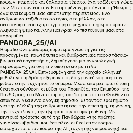
ηρώων, πειρατές και θαλάσσια τέρατα, ένα ταξίδι στη χώρα
των Μακάρων και των Καταραμένων, μια άγνωστη Ήπειρος,
όλα ένα κομμάτι μιας απίστευτης περιπέτειας. Ένα
ανθρώπινο ταξίδι στα αστέρια, στο μέλλον, στο
ακατανόητο και αχαρτογράφητο μέχρι και σήμερα σύμπαν.
Αλήθεια ή ψέματα; Αλήθεια! Αρκεί να πιστεύουμε μαζί στα
παραμύθια.
PANDΩRA_25//AI
Η ομάδα Ονειρόδραμα, ευρύτερα γνωστή για τις
προσεγμένες, πρωτότυπες και διαδραστικές παραστάσεις-
βιωματικά εργαστήρια, δημιούργησε μια εννοιολογική
περφόρμανς για όλη την οικογένεια με τίτλο
PANDΩRA_25//AI
. Εμπνευσμένη από την αρχαία ελληνική
μυθολογία, η δράση εξερευνά τη διαχρονική επιρροή των
μύθων στην τέχνη και το σήμερα. Μέσα από μια πρωτότυπη
θεατρική σύνθεση, οι μύθοι του Προμηθέα, του Επιμηθέα, της
Πανδώρας, του Μινώταυρου, του Ίκαρου και του Φαέθοντα
αποκτούν νέα εννοιολογική σημασία, θέτοντας ερωτήματα
για την εξέλιξη της ανθρωπότητας, την επιστήμη, τη γνώση,
την τεχνολογία, την ύβρη και την ατομική ευθύνη. Με
κεντρικό πρόσωπο αυτό της Πανδώρας –της πρώτης
γυναίκας-υβριδίου που έστειλαν οι θεοί στον κόσμο–
εισέρχονται στον κόσμο της AI (τεχνητής νοημοσύνης) και