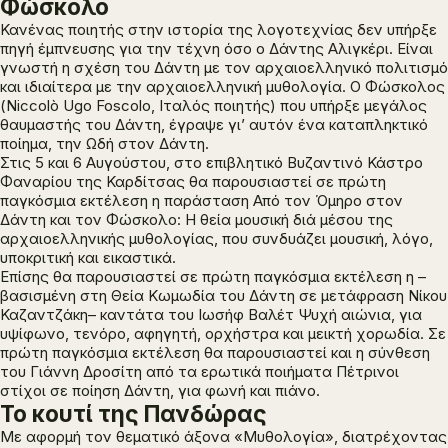
Φώσκολο
Κανένας ποιητής στην ιστορία της λογοτεχνίας δεν υπήρξε
πηγή έμπνευσης για την τέχνη όσο ο Δάντης Αλιγκέρι. Είναι
γνωστή η σχέση του Δάντη με τον αρχαιοελληνικό πολιτισμό
και ιδιαίτερα με την αρχαιοελληνική μυθολογία. O Φώσκολος
(Niccolò Ugo Foscolo, Ιταλός ποιητής) που υπήρξε μεγάλος
θαυμαστής του Δάντη, έγραψε γι’ αυτόν ένα καταπληκτικό
ποίημα, την
Ωδή στον Δάντη.
Στις 5 και 6 Αυγούστου, στο επιβλητικό Βυζαντινό Κάστρο
Φαναρίου της Καρδίτσας θα παρουσιαστεί σε πρώτη
παγκόσμια εκτέλεση η παράσταση
Από τον Όμηρο στον
Δάντη και τον Φώσκολο: Η θεία μουσική διά μέσου της
αρχαιοελληνικής μυθολογίας
, που συνδυάζει μουσική, λόγο,
υποκριτική και εικαστικά.
Επίσης θα παρουσιαστεί σε πρώτη παγκόσμια εκτέλεση η –
βασισμένη στη
Θεία Κωμωδία
του Δάντη σε μετάφραση Νίκου
Καζαντζάκη– καντάτα του Ιωσήφ Βαλέτ
Ψυχή αιώνια
, για
υψίφωνο, τενόρο, αφηγητή, ορχήστρα και μεικτή χορωδία. Σε
πρώτη παγκόσμια εκτέλεση θα παρουσιαστεί και η σύνθεση
του Γιάννη Δροσίτη από τα ερωτικά ποιήματα
Πέτρινοι
στίχοι
σε ποίηση Δάντη, για φωνή και πιάνο.
Το κουτί της Πανδώρας
Με αφορμή τον θεματικό άξονα «Μυθολογία», διατρέχοντας