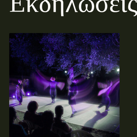
Ε
κ
δ
η
λ
ώ
σ
ε
ι