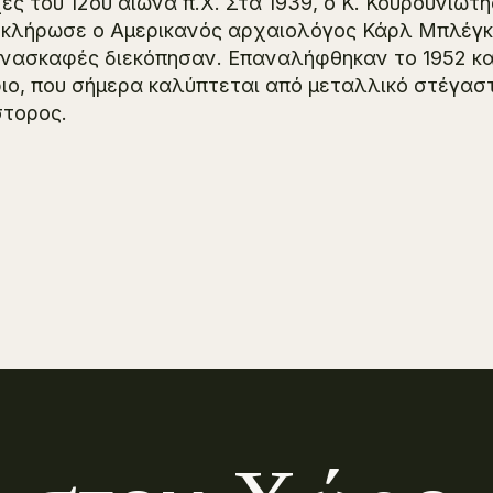
ές του 12ου αιώνα π.Χ. Στα 1939, ο Κ. Κουρουνιώτ
κλήρωσε ο Αμερικανός αρχαιολόγος Κάρλ Μπλέγκε
ανασκαφές διεκόπησαν. Επαναλήφθηκαν το 1952 και
ριο, που σήμερα καλύπτεται από μεταλλικό στέγασ
τορος.