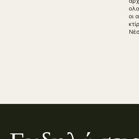
αρχ
ολο
οι 
κτί
Νέσ