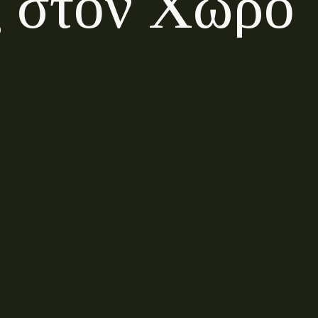
ς
σ
τ
ο
ν
Χ
ώ
ρ
ο