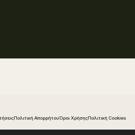
τήσεις
Πολιτική Απορρήτου
Όροι Χρήσης
Πολιτική Cookies
Ακολουθήστε:
Instagram
Facebook