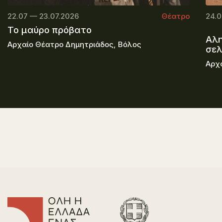
22.07 — 23.07.2026
Θέατρο
24.0
Το μαύρο πρόβατο
Αλη
Αρχαίο Θέατρο Δημητριάδος, Βόλος
σε
Αρχ