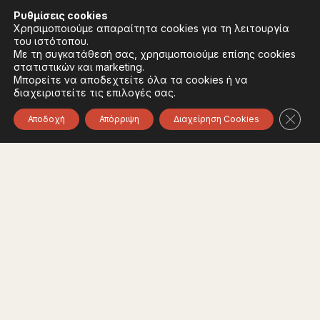
Επικοινωνία
Ρυθμίσεις
cookies
Συχνές Ερωτήσεις
Χρησιμοποιούμε απαραίτητα cookies για τη λειτουργία
Πολιτική Απορρήτου
του ιστότοπου.
Όροι Χρήσης
Με τη συγκατάθεσή σας, χρησιμοποιούμε επίσης cookies
Πολιτική Cookies
στατιστικών και marketing.
Μπορείτε να αποδεχτείτε όλα τα cookies ή να
διαχειριστείτε τις επιλογές σας.
Ακολουθήστε:
Instagram
Facebook
Κλείσ
Αποδοχή
Απόρριψη
Διαχείρηση Cookies
Φορέας χρηματοδότησης του έργου είναι το
Υπουργείο Πολιτισμού, στο πλαίσιο του Εθνικού
Σχεδίου Ανάκαμψης και Ανθεκτικότητας "Ελλάδα
2.0" με τη χρηματοδότηση της Ευρωπαϊκής Ένωσης -
NextGeneration EU.
© 2020-2026 All of Greece, Οne Culture. All rights reserved. Website
Designed & Developed by
7L International