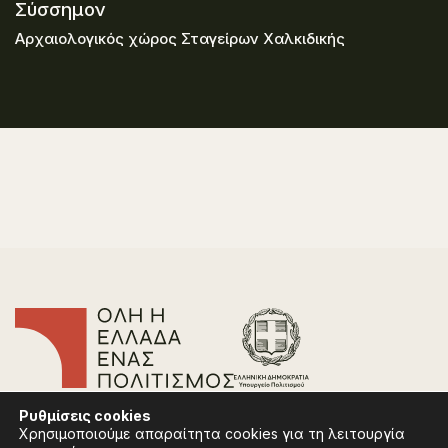
Σύσσημον
Αρχαιολογικός χώρος Σταγείρων Χαλκιδικής
Επικοινωνία
Ρυθμίσεις
cookies
Συχνές Ερωτήσεις
Χρησιμοποιούμε απαραίτητα cookies για τη λειτουργία
Πολιτική Απορρήτου