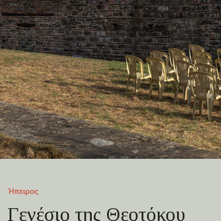
Ήπειρος
Γενέσιο της Θεοτόκου