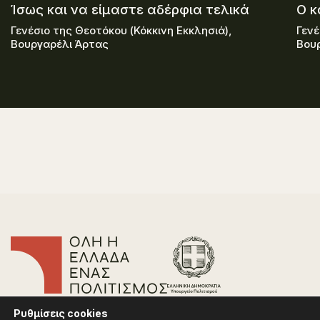
Ίσως και να είμαστε αδέρφια τελικά
Ο κ
Γενέσιο της Θεοτόκου (Κόκκινη Εκκλησιά),
Γενέ
Βουργαρέλι Άρτας
Βου
Επικοινωνία
Ρυθμίσεις
cookies
Συχνές Ερωτήσεις