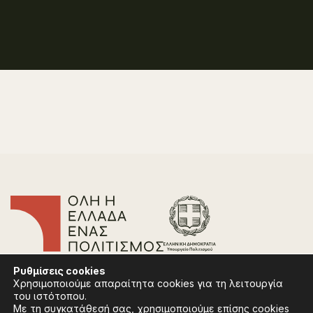
Επικοινωνία
Ρυθμίσεις
cookies
Συχνές Ερωτήσεις
Χρησιμοποιούμε απαραίτητα cookies για τη λειτουργία
Πολιτική Απορρήτου
του ιστότοπου.
Όροι Χρήσης
Με τη συγκατάθεσή σας, χρησιμοποιούμε επίσης cookies