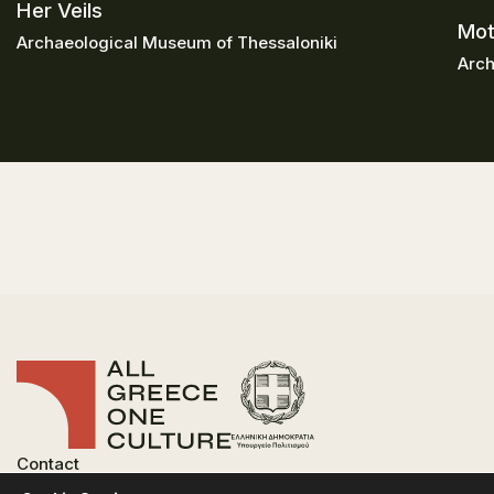
Her Veils
Mot
Archaeological Museum of Thessaloniki
Arch
Contact
FAQ