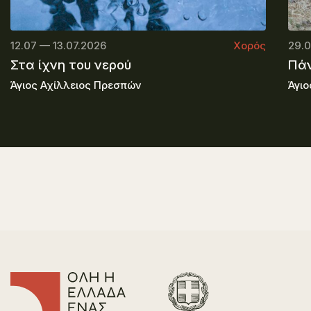
12.07 — 13.07.2026
Χορός
29.0
Στα ίχνη του νερού
Πάν
Άγιος Αχίλλειος Πρεσπών
Άγιο