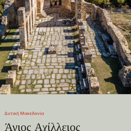
Δυτική Μακεδονία
Άγιος Αχίλλειος