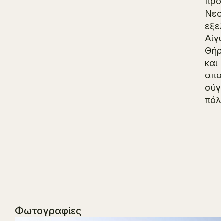
προ
Νεο
εξε
Αίγ
Θήρ
και
απο
σύγ
πόλ
Φωτογραφίες