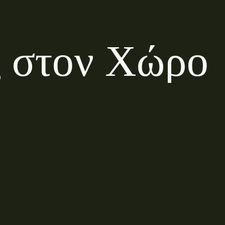
ς
σ
τ
ο
ν
Χ
ώ
ρ
ο