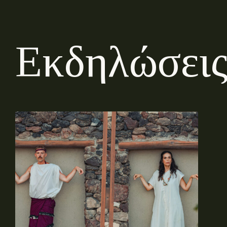
Ε
κ
δ
η
λ
ώ
σ
ε
ι