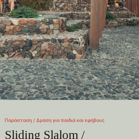
Παράσταση / Δράση για παιδιά και εφήβους
Sliding Slalom /