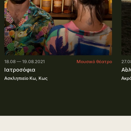
18.08 — 19.08.2021
Μουσικό θέατρο
27.0
Ιατροσόφια
Αἴο
Ασκληπιείο Κω, Κως
Ακρ