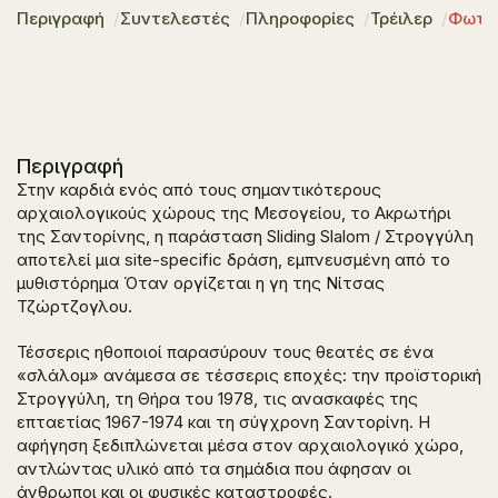
Περιγραφή
Συντελεστές
Πληροφορίες
Τρέιλερ
Φωτο
Περιγραφή
Στην καρδιά ενός από τους σημαντικότερους
αρχαιολογικούς χώρους της Μεσογείου, το Ακρωτήρι
της Σαντορίνης, η παράσταση
Sliding Slalom / Στρογγύλη
αποτελεί μια site-specific δράση, εμπνευσμένη από το
μυθιστόρημα
Όταν οργίζεται η γη
της Νίτσας
Τζώρτζογλου.
Τέσσερις ηθοποιοί παρασύρουν τους θεατές σε ένα
«σλάλομ» ανάμεσα σε τέσσερις εποχές: την προϊστορική
Στρογγύλη, τη Θήρα του 1978, τις ανασκαφές της
επταετίας 1967-1974 και τη σύγχρονη Σαντορίνη. Η
αφήγηση ξεδιπλώνεται μέσα στον αρχαιολογικό χώρο,
αντλώντας υλικό από τα σημάδια που άφησαν οι
άνθρωποι και οι φυσικές καταστροφές.