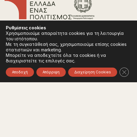
Επικοινωνία
Ρυθμίσεις
cookies
Συχνές Ερωτήσεις
Χρησιμοποιούμε απαραίτητα cookies για τη λειτουργία
Πολιτική Απορρήτου
του ιστότοπου.
Όροι Χρήσης
Με τη συγκατάθεσή σας, χρησιμοποιούμε επίσης cookies
Πολιτική Cookies
στατιστικών και marketing.
Μπορείτε να αποδεχτείτε όλα τα cookies ή να
διαχειριστείτε τις επιλογές σας.
Ακολουθήστε:
Instagram
Facebook
Κλείσ
Αποδοχή
Απόρριψη
Διαχείρηση Cookies
Φορέας χρηματοδότησης του έργου είναι το
Υπουργείο Πολιτισμού, στο πλαίσιο του Εθνικού
Σχεδίου Ανάκαμψης και Ανθεκτικότητας "Ελλάδα
2.0" με τη χρηματοδότηση της Ευρωπαϊκής Ένωσης -
NextGeneration EU.