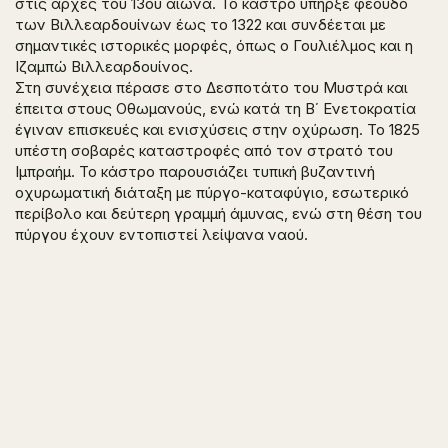
στις αρχές του 13ου αιώνα. Το κάστρο υπήρξε φέουδο
των Βιλλεαρδουίνων έως το 1322 και συνδέεται με
σημαντικές ιστορικές μορφές, όπως ο Γουλιέλμος και η
Ιζαμπώ Βιλλεαρδουίνος.
Στη συνέχεια πέρασε στο Δεσποτάτο του Μυστρά και
έπειτα στους Οθωμανούς, ενώ κατά τη Β΄ Ενετοκρατία
έγιναν επισκευές και ενισχύσεις στην οχύρωση. Το 1825
υπέστη σοβαρές καταστροφές από τον στρατό του
Ιμπραήμ. Το κάστρο παρουσιάζει τυπική βυζαντινή
οχυρωματική διάταξη με πύργο-καταφύγιο, εσωτερικό
περίβολο και δεύτερη γραμμή άμυνας, ενώ στη θέση του
πύργου έχουν εντοπιστεί λείψανα ναού.