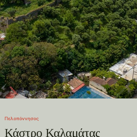
Πελοπόννησος
Κάστρο Καλαμάτας