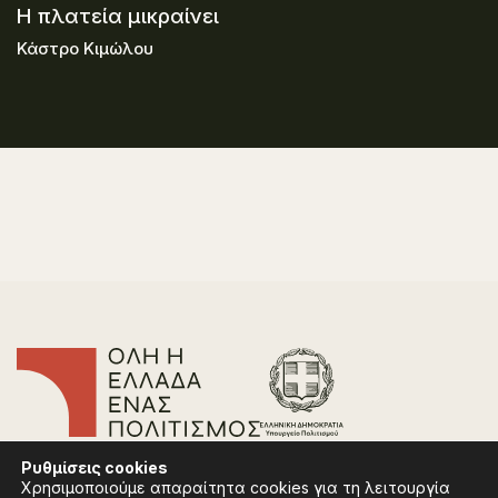
Η πλατεία μικραίνει
Κάστρο Κιμώλου
Επικοινωνία
Ρυθμίσεις
cookies
Συχνές Ερωτήσεις
Χρησιμοποιούμε απαραίτητα cookies για τη λειτουργία
Πολιτική Απορρήτου