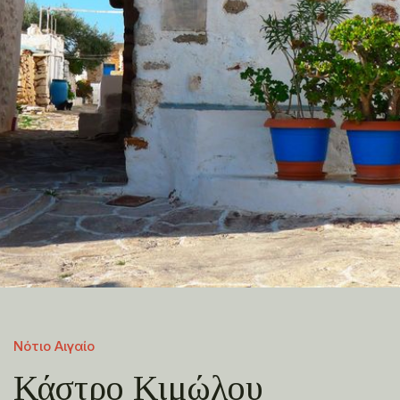
Νότιο Αιγαίο
Κάστρο Κιμώλου