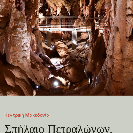
Κεντρική Μακεδονία
Σπήλαιο Πετραλώνων,