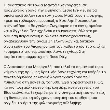
Η εικαστικός Ναταλία Μαντά εικονογραφεί σε
πραγματικό χρόνο την αφήγηση, μέσω live visuals τα
οποία προβάλλονται στον χώρο. Μαζί τους επί σκηνής,
τρεις καταξιωμένοι μουσικοί, ο Βασίλης Ρακόπουλος
στην κιθάρα, ο Βαγγέλης Ζωγράφος στο κοντραμπάσο
και ο Άγγελος Πολυχρόνου στα κρουστά, άλλοτε με
διάθεση πειραματική κι άλλοτε αυτοσχεδιαστική,
αναδεικνύουν την ανάμειξη ελληνικών και δυτικών
στοιχειών του Απόκοπου που τον καθιστά ως ένα από́ τα
κοσμήματα της ευρωπαϊκής λογοτεχνίας. Στη
παράσταση συμμετέχει ο Ross Daly.
Ο
Απόκοπος του Μπεργαδή,
αποτελεί́ το σημαντικότερο
κείμενο της πρώιμης Κρητικής Λογοτεχνίας και υπήρξε το
πρώτο δημώδες ελληνικό́ λογοτεχνικό́ έργο που
τυπώθηκε στη Βενετία, το 1509. Έχει χαρακτηριστεί ως
το πιο ποιητικό́ κείμενο της κρητικής λογοτεχνίας του
16ου αιώνα και ξεχωρίζει με την αινιγματική́ του γοητεία,
τη δύναμη και τη σύγχρονη ποιητική́ του αίσθηση που
αγγίζει τα όρια της φιλοσοφικής σύλληψης.