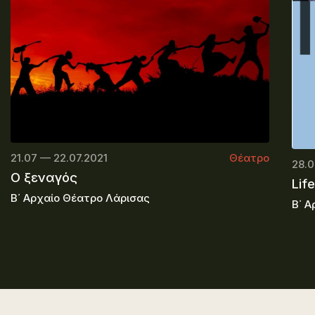
21.07 — 22.07.2021
Θέατρο
28.0
Ο ξεναγός
Life
Β΄ Αρχαίο Θέατρο Λάρισας
Β΄ Α