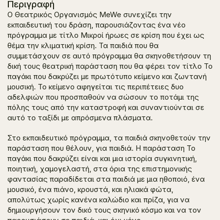
Περιγραφή
Ο Θεατρικός Οργανισμός MeWe συνεχίζει την
εκπαιδευτική του δράση, παρουσιάζοντας ένα νέο
πρόγραμμα με τίτλο Μικροί ήρωες σε κρίση που έχει ως
θέμα την κλιματική κρίση. Τα παιδιά που θα
συμμετάσχουν σε αυτό πρόγραμμα θα σκηνοθετήσουν τη
δική τους θεατρική παράσταση που θα φέρει τον τίτλο Το
παγάκι που δακρύζει με πρωτότυπο κείμενο και ζωντανή
μουσική. Το κείμενο αφηγείται τις περιπέτειες δυο
αδελφιών που προσπαθούν να σώσουν το ποτάμι της
πόλης τους από την καταστροφή και συναντιούνται σε
αυτό το ταξίδι με απρόσμενα πλάσματα.
Στο εκπαιδευτικό πρόγραμμα, τα παιδιά σκηνοθετούν την
παράσταση που θέλουν, για παιδιά. Η παράσταση Το
παγάκι που δακρύζει είναι και μια ιστορία συγκινητική,
ποιητική, χαμογελαστή, στα όρια της επιστημονικής
φαντασίας παραδίδεται στα παιδιά με μια ηθοποιό, ένα
μουσικό, ένα πιάνο, κρουστά, και ηλιακά φώτα,
απολύτως χωρίς κανένα καλώδιο και πρίζα, για να
δημιουργήσουν τον δικό τους σκηνικό κόσμο και να τον