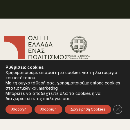
Επικοινωνία
Ρυθμίσεις
cookies
Συχνές Ερωτήσεις
Χρησιμοποιούμε απαραίτητα cookies για τη λειτουργία
Πολιτική Απορρήτου
του ιστότοπου.
Όροι Χρήσης
Με τη συγκατάθεσή σας, χρησιμοποιούμε επίσης cookies
Πολιτική Cookies
στατιστικών και marketing.
Μπορείτε να αποδεχτείτε όλα τα cookies ή να
διαχειριστείτε τις επιλογές σας.
Ακολουθήστε:
Instagram
Facebook
Κλείσ
Αποδοχή
Απόρριψη
Διαχείρηση Cookies
Φορέας χρηματοδότησης του έργου είναι το