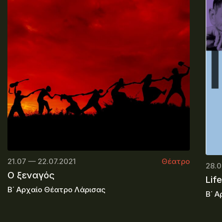
21.07 — 22.07.2021
Θέατρο
28.0
Ο ξεναγός
Life
Β΄ Αρχαίο Θέατρο Λάρισας
Β΄ Α