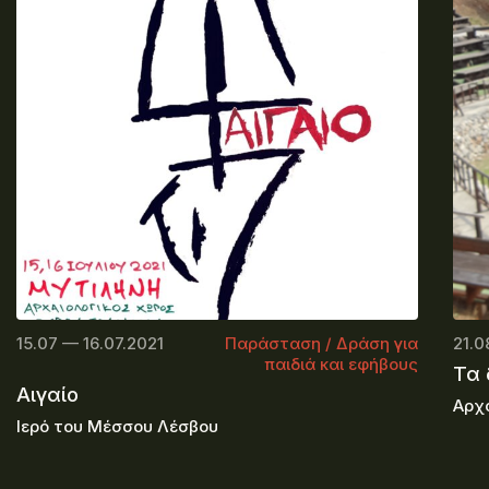
15.07 — 16.07.2021
Παράσταση / Δράση για
21.0
παιδιά και εφήβους
Τα
Αιγαίο
Αρχα
Ιερό του Μέσσου Λέσβου