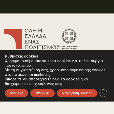
Επικοινωνία
Ρυθμίσεις
cookies
Συχνές Ερωτήσεις
Χρησιμοποιούμε απαραίτητα cookies για τη λειτουργία
Πολιτική Απορρήτου
του ιστότοπου.
Όροι Χρήσης
Με τη συγκατάθεσή σας, χρησιμοποιούμε επίσης cookies
Πολιτική Cookies
στατιστικών και marketing.
Μπορείτε να αποδεχτείτε όλα τα cookies ή να
διαχειριστείτε τις επιλογές σας.
Ακολουθήστε:
Instagram
Facebook
Κλείσ
Αποδοχή
Απόρριψη
Διαχείρηση Cookies
Φορέας χρηματοδότησης του έργου είναι το
Υπουργείο Πολιτισμού, στο πλαίσιο του Εθνικού