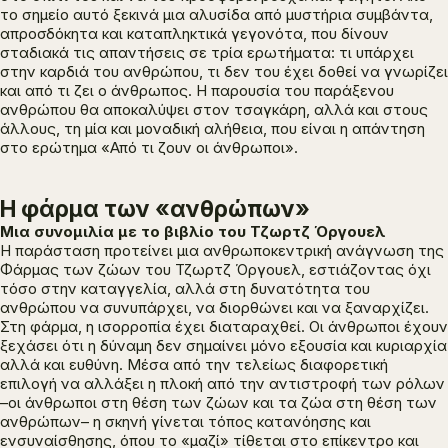
το σημείο αυτό ξεκινά μια αλυσίδα από μυστήρια συμβάντα,
απροσδόκητα και καταπληκτικά γεγονότα, που δίνουν
σταδιακά τις απαντήσεις σε τρία ερωτήματα: τι υπάρχει
στην καρδιά του ανθρώπου, τι δεν του έχει δοθεί να γνωρίζει
και από τι ζει ο άνθρωπος. Η παρουσία του παράξενου
ανθρώπου θα αποκαλύψει στον τσαγκάρη, αλλά και στους
άλλους, τη μία και μοναδική αλήθεια, που είναι η απάντηση
στο ερώτημα «Από τι ζουν οι άνθρωποι».
Η φάρμα των «ανθρώπων»
Μια συνομιλία με το βιβλίο του Τζωρτζ Όργουελ
Η παράσταση προτείνει μια ανθρωποκεντρική ανάγνωση της
Φάρμας των ζώων
του Τζωρτζ Όργουελ, εστιάζοντας όχι
τόσο στην καταγγελία, αλλά στη δυνατότητα του
ανθρώπου να συνυπάρχει, να διορθώνει και να ξαναρχίζει.
Στη φάρμα, η ισορροπία έχει διαταραχθεί. Οι άνθρωποι έχουν
ξεχάσει ότι η δύναμη δεν σημαίνει μόνο εξουσία και κυριαρχία
αλλά και ευθύνη. Μέσα από την τελείως διαφορετική
επιλογή να αλλάξει η πλοκή από την αντιστροφή των ρόλων
–οι άνθρωποι στη θέση των ζώων και τα ζώα στη θέση των
ανθρώπων– η σκηνή γίνεται τόπος κατανόησης και
ενσυναίσθησης, όπου το «μαζί» τίθεται στο επίκεντρο και