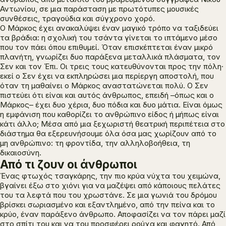
Αντωνίου, σε μια παράσταση με πρωτότυπες μουσικές
συνθέσεις, τραγούδια και σύγχρονο χορό.
Ο Μάρκος έχει ανακαλύψει έναν μαγικό τρόπο να ταξιδεύει
τα βράδια: η σχολική του τσάντα γίνεται το ιπτάμενο μέσο
που τον πάει όπου επιθυμεί. Όταν επισκέπτεται έναν μικρό
πλανήτη, γνωρίζει δυο παράξενα μεταλλικά πλάσματα, τον
Σεν και τον Έπι. Οι τρεις τους κατευθύνονται προς την πόλη·
εκεί ο Σεν έχει να εκπληρώσει μια περίεργη αποστολή, που
όταν τη μαθαίνει ο Μάρκος αναστατώνεται πολύ. Ο Σεν
πιστεύει ότι είναι και αυτός άνθρωπος, επειδή –όπως και ο
Μάρκος– έχει δυο χέρια, δυο πόδια και δυο μάτια. Είναι όμως
η εμφάνιση που καθορίζει το ανθρώπινο είδος ή μήπως είναι
κάτι άλλο; Μέσα από μια ξεχωριστή θεατρική περιπέτεια στο
διάστημα θα εξερευνήσουμε όλα όσα μας χωρίζουν από το
μη ανθρώπινο: τη φροντίδα, την αλληλοβοήθεια, τη
δικαιοσύνη.
Από τι ζουν οι άνθρωποι
Ένας φτωχός τσαγκάρης, την πιο κρύα νύχτα του χειμώνα,
βγαίνει έξω στο χιόνι για να μαζέψει από κάποιους πελάτες
του τα λεφτά που του χρωστάνε. Σε μια γωνιά του δρόμου
βρίσκει σωριασμένο και εξαντλημένο, από την πείνα και το
κρύο, έναν παράξενο άνθρωπο. Αποφασίζει να τον πάρει μαζί
στο σπίτι του και να του προσφέρει ρούχα και φαγητό. Από