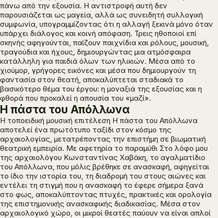
πάνω από την εξουσία. Η αντιστροφή αυτή δεν
παρουσιάζεται ως μαγεία, αλλά ως συνειδητή συλλογική
συμφωνία, υπογραμμίζοντας ότι η αλλαγή ξεκινά μόνο όταν
υπάρχει διάλογος και κοινή απόφαση. Τρεις ηθοποιοί επί
σκηνής αφηγούνται, παίζουν παιχνίδια και ρόλους, μουσική,
τραγούδια και ήχους, δημιουργώντας μια ατμόσφαιρα
κατάλληλη για παιδιά όλων των ηλικιών. Μέσα από το
χιούμορ, γρήγορες εικόνες και μέσα που δημιουργούν τη
φαντασία στον θεατή, αποκαλύπτεται σταδιακά το
βασικότερο θέμα του έργου: η μοναξιά της εξουσίας και η
φθορά που προκαλεί η απουσία του «μαζί».
Η πάστα του Απόλλωνα
Η τοποειδική μουσική επιτέλεση
Η πάστα του Απόλλωνα
αποτελεί ένα πρωτότυπο ταξίδι στον κόσμο της
αρχαιολογίας, μετατρέποντας την επιστήμη σε βιωματική
θεατρική εμπειρία. Με αφετηρία το παραμύθι
Στο λόφο μου
της αρχαιολόγου Κωνσταντίνας Χαβάκη, το αγαλματίδιο
του Απόλλωνα, που μόλις βρέθηκε σε ανασκαφή, αφηγείται
το ίδιο την ιστορία του, τη διαδρομή του στους αιώνες και
εντέλει τη στιγμή που η ανασκαφή το έφερε σήμερα ξανά
στο φως, αποκαλύπτοντας πτυχές, πρακτικές και ορολογία
της επιστημονικής ανασκαφικής διαδικασίας. Μέσα στον
αρχαιολογικό χώρο, οι μικροί θεατές παύουν να είναι απλοί