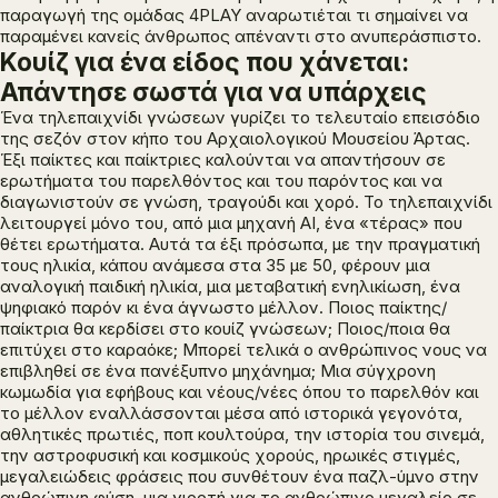
παραγωγή της ομάδας 4PLAY αναρωτιέται τι σημαίνει να
παραμένει κανείς άνθρωπος απέναντι στο ανυπεράσπιστο.
Κουίζ για ένα είδος που χάνεται:
Απάντησε σωστά για να υπάρχεις
Ένα τηλεπαιχνίδι γνώσεων γυρίζει το τελευταίο επεισόδιο
της σεζόν στον κήπο του Αρχαιολογικού Μουσείου Άρτας.
Έξι παίκτες και παίκτριες καλούνται να απαντήσουν σε
ερωτήματα του παρελθόντος και του παρόντος και να
διαγωνιστούν σε γνώση, τραγούδι και χορό. Το τηλεπαιχνίδι
λειτουργεί μόνο του, από μια μηχανή ΑΙ, ένα «τέρας» που
θέτει ερωτήματα. Αυτά τα έξι πρόσωπα, με την πραγματική
τους ηλικία, κάπου ανάμεσα στα 35 με 50, φέρουν μια
αναλογική παιδική ηλικία, μια μεταβατική ενηλικίωση, ένα
ψηφιακό παρόν κι ένα άγνωστο μέλλον. Ποιος παίκτης/
παίκτρια θα κερδίσει στο κουίζ γνώσεων; Ποιος/ποια θα
επιτύχει στο καραόκε; Μπορεί τελικά ο ανθρώπινος νους να
επιβληθεί σε ένα πανέξυπνο μηχάνημα; Μια σύγχρονη
κωμωδία για εφήβους και νέους/νέες όπου το παρελθόν και
το μέλλον εναλλάσσονται μέσα από ιστορικά γεγονότα,
αθλητικές πρωτιές, ποπ κουλτούρα, την ιστορία του σινεμά,
την αστροφυσική και κοσμικούς χορούς, ηρωικές στιγμές,
μεγαλειώδεις φράσεις που συνθέτουν ένα παζλ-ύμνο στην
ανθρώπινη φύση, μια γιορτή για το ανθρώπινο μεγαλείο σε