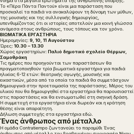
νόημα στα μεγάλα ερωτήματα της ανθρώπινης ύπαρξης.
Το «Πέρα Πάντα Παντού» είναι μια παράσταση που
προσκαλεί τα παιδιά να ανακαλύψουν τη δύναμη των μύθων,
της μουσικής και της συλλογικής δημιουργίας,
υπενθυμίζοντας ότι οι ιστορίες αποτελούν μια κοινή γλώσσα
ανάμεσα στους ανθρώπους, τους τόπους και τον χρόνο.
ΒΙΩΜΑΤΙΚΑ ΕΡΓΑΣΤΗΡΙΑ
Ημερομηνίες:
9, 10, 11 Αυγούστου
Ώρες:
10.30 – 13.30
Χώρος εργαστηρίων:
Παλιό δημοτικό σχολείο Θέρμων,
Σαμοθράκη
Τις ημέρες που προηγούνται των παραστάσεων θα
πραγματοποιηθούν τρία βιωματικά εργαστήρια για παιδιά
ηλικίας 6-12 ετών: θεατρικής αγωγής, μουσικής και
εικαστικών, μέσα από τα οποία τα παιδιά θα συμμετάσχουν
δημιουργικά στην προετοιμασία της παράστασης. Μέρος του
υλικού που θα δημιουργηθεί στα εργαστήρια θα παρουσιαστεί
στις παραστάσεις και θα ενσωματωθεί στη σκηνική δράση.
Η συμμετοχή στα εργαστήρια είναι δωρεάν και η κράτηση
θέσης είναι απαραίτητη.
Δήλωση συμμετοχής στα εργαστήρια
εδώ
.
Ένας άνθρωπος από μέταλλο
Η ομάδα Contratiempo ζωντανεύει το παραμύθι
Ένας
άνθρωπος από μέταλλο
του βραβευμένου συγγραφέα Νίκου