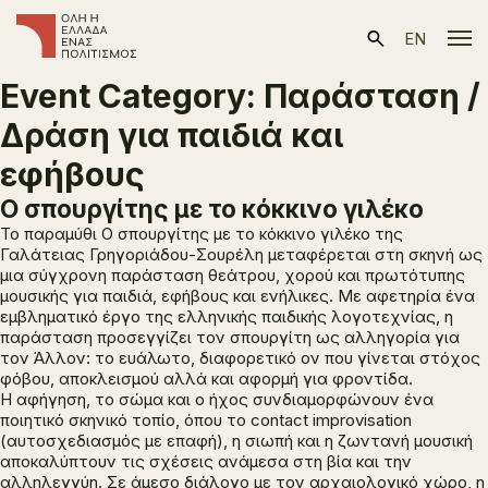
EN
Event Category:
Παράσταση /
Δράση για παιδιά και
εφήβους
Ο σπουργίτης με το κόκκινο γιλέκο
Το παραμύθι
Ο σπουργίτης με το κόκκινο γιλέκο
της
Γαλάτειας Γρηγοριάδου-Σουρέλη μεταφέρεται στη σκηνή ως
μια σύγχρονη παράσταση θεάτρου, χορού και πρωτότυπης
μουσικής για παιδιά, εφήβους και ενήλικες. Με αφετηρία ένα
εμβληματικό έργο της ελληνικής παιδικής λογοτεχνίας, η
παράσταση προσεγγίζει τον σπουργίτη ως αλληγορία για
τον Άλλον: το ευάλωτο, διαφορετικό ον που γίνεται στόχος
φόβου, αποκλεισμού αλλά και αφορμή για φροντίδα.
Η αφήγηση, το σώμα και ο ήχος συνδιαμορφώνουν ένα
ποιητικό σκηνικό τοπίο, όπου το contact improvisation
(αυτοσχεδιασμός με επαφή), η σιωπή και η ζωντανή μουσική
αποκαλύπτουν τις σχέσεις ανάμεσα στη βία και την
αλληλεγγύη. Σε άμεσο διάλογο με τον αρχαιολογικό χώρο, η