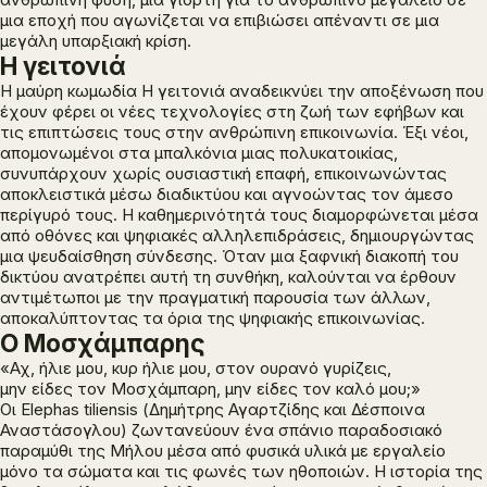
μια εποχή που αγωνίζεται να επιβιώσει απέναντι σε μια
μεγάλη υπαρξιακή κρίση.
Η γειτονιά
Η μαύρη κωμωδία
Η γειτονιά
αναδεικνύει την αποξένωση που
έχουν φέρει οι νέες τεχνολογίες στη ζωή των εφήβων και
τις επιπτώσεις τους στην ανθρώπινη επικοινωνία. Έξι νέοι,
απομονωμένοι στα μπαλκόνια μιας πολυκατοικίας,
συνυπάρχουν χωρίς ουσιαστική επαφή, επικοινωνώντας
αποκλειστικά μέσω διαδικτύου και αγνοώντας τον άμεσο
περίγυρό τους. Η καθημερινότητά τους διαμορφώνεται μέσα
από οθόνες και ψηφιακές αλληλεπιδράσεις, δημιουργώντας
μια ψευδαίσθηση σύνδεσης. Όταν μια ξαφνική διακοπή του
δικτύου ανατρέπει αυτή τη συνθήκη, καλούνται να έρθουν
αντιμέτωποι με την πραγματική παρουσία των άλλων,
αποκαλύπτοντας τα όρια της ψηφιακής επικοινωνίας.
Ο Μοσχάμπαρης
«Αχ, ήλιε μου, κυρ ήλιε μου, στον ουρανό γυρίζεις,
μην είδες τον Μοσχάμπαρη, μην είδες τον καλό μου;»
Οι Εlephas tiliensis (Δημήτρης Αγαρτζίδης και Δέσποινα
Αναστάσογλου) ζωντανεύουν ένα σπάνιο παραδοσιακό
παραμύθι της Μήλου μέσα από φυσικά υλικά με εργαλείο
μόνο τα σώματα και τις φωνές των ηθοποιών. Η ιστορία της