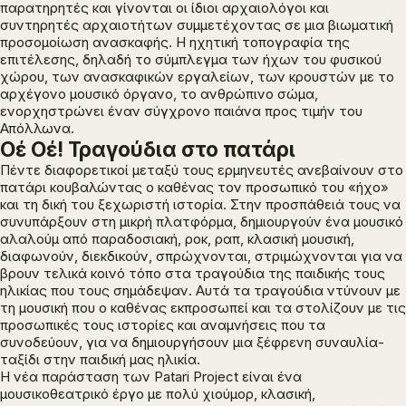
παρατηρητές και γίνονται οι ίδιοι αρχαιολόγοι και
συντηρητές αρχαιοτήτων συμμετέχοντας σε μια βιωματική
προσομοίωση ανασκαφής. Η ηχητική τοπογραφία της
επιτέλεσης, δηλαδή το σύμπλεγμα των ήχων του φυσικού
χώρου, των ανασκαφικών εργαλείων, των κρουστών με το
αρχέγονο μουσικό όργανο, το ανθρώπινο σώμα,
ενορχηστρώνει έναν σύγχρονο παιάνα προς τιμήν του
Απόλλωνα.
Οέ Οέ! Τραγούδια στο πατάρι
Πέντε διαφορετικοί μεταξύ τους ερμηνευτές ανεβαίνουν στο
πατάρι κουβαλώντας ο καθένας τον προσωπικό του «ήχο»
και τη δική του ξεχωριστή ιστορία. Στην προσπάθειά τους να
συνυπάρξουν στη μικρή πλατφόρμα, δημιουργούν ένα μουσικό
αλαλούμ από παραδοσιακή, ροκ, ραπ, κλασική μουσική,
διαφωνούν, διεκδικούν, σπρώχνονται, στριμώχνονται για να
βρουν τελικά κοινό τόπο στα τραγούδια της παιδικής τους
ηλικίας που τους σημάδεψαν. Αυτά τα τραγούδια ντύνουν με
τη μουσική που ο καθένας εκπροσωπεί και τα στολίζουν με τις
προσωπικές τους ιστορίες και αναμνήσεις που τα
συνοδεύουν, για να δημιουργήσουν μια ξέφρενη συναυλία-
ταξίδι στην παιδική μας ηλικία.
Η νέα παράσταση των Patari Project είναι ένα
μουσικοθεατρικό έργο με πολύ χιούμορ, κλασική,