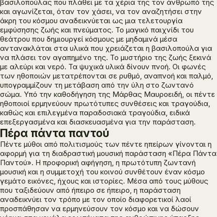
βασιλοπούλας που πλάθει με τα χέρια της τον άνθρωπό της
και αγωνίζεται, όταν τον χάσει, να τον αναζητήσει στην
άκρη του κόσμου αναδεικνύεται ως μια τελετουργία
εμφύσησης ζωής και πνεύματος. Το μαγικό παιχνίδι του
θεάτρου που δημιουργεί κόσμους με μηδαμινά μέσα
αντανακλάται στα υλικά που χρειάζεται η βασιλοπούλα για
να πλάσει τον αγαπημένο της. Το μυστήριο της ζωής ξεκινά
με αλεύρι και νερό. Τα ψυχικά υλικά δίνουν πνοή. Οι φωνές
των ηθοποιών μετατρέπονται σε ρυθμό, αναπνοή και παλμό,
υπογραμμίζουν τη μετάβαση από την ύλη στο ζωντανό
σώμα. Υπό την καθοδήγηση της Μάρθας Μαυροειδή, οι πέντε
ηθοποιοί ερμηνεύουν πρωτότυπες συνθέσεις και τραγούδια,
καθώς και επιλεγμένα παραδοσιακά τραγούδια, ειδικά
επεξεργασμένα και διασκευασμένα για την παράσταση.
Πέρα πάντα παντού
Πέντε μύθοι από πολιτισμούς των πέντε ηπείρων γίνονται η
αφορμή για τη διαδραστική μουσική παράσταση «Πέρα Πάντα
Παντού». Η προφορική αφήγηση, η πρωτότυπη ζωντανή
μουσική και η συμμετοχή του κοινού συνθέτουν έναν κόσμο
γεμάτο εικόνες, ήχους και ιστορίες. Μέσα από τους μύθους
που ταξιδεύουν από ήπειρο σε ήπειρο, η παράσταση
αναδεικνύει τον τρόπο με τον οποίο διαφορετικοί λαοί
προσπάθησαν να ερμηνεύσουν τον κόσμο και να δώσουν