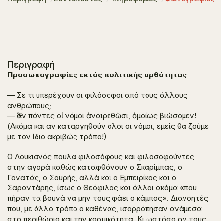
Περιγραφή
Προσωπογραφίες εκτός πολιτικής ορθότητας
— Σε τι υπερέχουν οι φιλόσοφοι από τους άλλους
ανθρώπους;
— Ἐὰν πάντες οἱ νόμοι ἀναιρεθῶσι, ὁμοίως βιώσομεν!
(Ακόμα και αν καταργηθούν όλοι οι νόμοι, εμείς θα ζούμε
με τον ίδιο ακριβώς τρόπο!)
Ο Λουκιανός πουλά φιλοσόφους και φιλοσοφούντες
στην αγορά καθώς καταφθάνουν ο Σκαρίμπας, ο
Γονατάς, ο Σουρής, αλλά και ο Εμπειρίκος και ο
Σαραντάρης, ίσως ο Θεόφιλος και άλλοι ακόμα «που
πήραν τα βουνά να μην τους φάει ο κάμπος». Διανοητές
που, με άλλο τρόπο ο καθένας, ισορρόπησαν ανάμεσα
στο περιθώριο και την κοσμικότητα. Κι ωστόσο αν τους