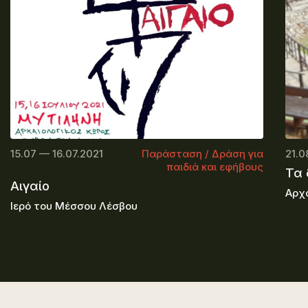
15.07 — 16.07.2021
Παράσταση / Δράση για
21.0
παιδιά και εφήβους
Τα
Αιγαίο
Αρχα
Ιερό του Μέσσου Λέσβου