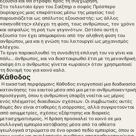
εξουσία και θα στραφεί προς τη συγχώρηση.
Στο τελευταίο έργο του Σαίξπηρ ο σοφός Πρόσπερο
(κυρίαρχος μιας επικράτειας μέσω της μαγείας του)
παρουσιάζεται ως απόλυτος εξουσιαστής: ως άλλος
«σκηνοθέτης» ελέγχει τη φύση, τους ανθρώπους, τον χρόνο
και ασφαλώς τη ροή των γεγονότων. Ωστόσο αυτή η
εξουσία τον έχει απομακρύνει από την αληθινή φύση του
ανθρώπου, μια και η γνώση του λειτουργεί ως μηχανισμός
ελέγχου.
Το έργο παρακολουθεί τη συνειδητή επιλογή του να γίνει και
πάλι… άνθρωπος, και να διασταυρωθεί έτσι με τη μενανδρική
σκέψη ότι ο άνθρωπος γίνεται «ωραίος» όταν χρησιμοποιεί
τη δύναμή του για κοινό καλό.
Κάθοδος
Η εικαστική περφόρμανς
Κάθοδος
ενεργοποιεί μια διαδικασία
κατανόησης του εαυτού μέσα από μια μετα-ανθρωποκεντρική
προσέγγιση, όπου η ανθρώπινη ύπαρξη νοείται ως μέρος
ενός πλέγματος διαειδικών σχέσεων. Οι συμβιωτικές αυτές
δομές δεν είναι σταθερές ή ισόρροπες, αλλά συγκροτούνται
από ασυμμετρίες, σχέσεις εξάρτησης και διαρκείς
μετασχηματισμούς. H δράση προσκαλεί το κοινό σε μια
συλλογική εμπειρία κατάβασης μέσα από τα αθέατα
γεωλογικά στρώματα σε ένα οριακό πεδίο εμπειρίας, όπου οι
κοινωνικές και αντιληπτικές συνθήκες αποσταθεροποιούνται.