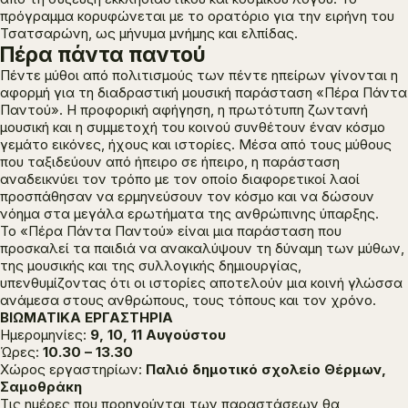
πρόγραμμα κορυφώνεται με το ορατόριο για την ειρήνη του
Τσατσαρώνη, ως μήνυμα μνήμης και ελπίδας.
Πέρα πάντα παντού
Πέντε μύθοι από πολιτισμούς των πέντε ηπείρων γίνονται η
αφορμή για τη διαδραστική μουσική παράσταση «Πέρα Πάντα
Παντού». Η προφορική αφήγηση, η πρωτότυπη ζωντανή
μουσική και η συμμετοχή του κοινού συνθέτουν έναν κόσμο
γεμάτο εικόνες, ήχους και ιστορίες. Μέσα από τους μύθους
που ταξιδεύουν από ήπειρο σε ήπειρο, η παράσταση
αναδεικνύει τον τρόπο με τον οποίο διαφορετικοί λαοί
προσπάθησαν να ερμηνεύσουν τον κόσμο και να δώσουν
νόημα στα μεγάλα ερωτήματα της ανθρώπινης ύπαρξης.
Το «Πέρα Πάντα Παντού» είναι μια παράσταση που
προσκαλεί τα παιδιά να ανακαλύψουν τη δύναμη των μύθων,
της μουσικής και της συλλογικής δημιουργίας,
υπενθυμίζοντας ότι οι ιστορίες αποτελούν μια κοινή γλώσσα
ανάμεσα στους ανθρώπους, τους τόπους και τον χρόνο.
ΒΙΩΜΑΤΙΚΑ ΕΡΓΑΣΤΗΡΙΑ
Ημερομηνίες:
9, 10, 11 Αυγούστου
Ώρες:
10.30 – 13.30
Χώρος εργαστηρίων:
Παλιό δημοτικό σχολείο Θέρμων,
Σαμοθράκη
Τις ημέρες που προηγούνται των παραστάσεων θα