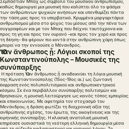
Σεμπάστιαν Μπαχ ως σύμβολο του μουσικού ανθρωπισμού,
καθώς δημιουργεί μια μουσική που καλύπτει όλο το φάσμα
των ανθρώπινων ψυχικών κινήσεων και υπενθυμίζει πάντα
την τάση μας προς το υπερβατικό. Κρυμμένα μαργαριτάρια
ανθρωπισμού μέσα στο ψύχος του μίσους από την πένα των
συγγραφέων και με τον Μπαχ που δείχνει ταυτόχρονα και
προς τη γη και προς τον ουρανό –και προς τον χορό και προς
τη δέηση– θα φέρουν πιο κοντά στην ανθρώπινη χάρη όπως
μπορεί να την εννοούσε ο Μένανδρος.
Ὅταν ἄνθρωπος ᾖ: Λόγιοι σκοποί της
Κωνσταντινούπολης – Μουσικές της
συνύπαρξης
Η πρόταση
Ὅταν ἄνθρωπος ᾖ
αναδεικνύει τη λόγια μουσική
της Κωνσταντινούπολης (15ος-19ος αι.) ως ζωντανή
έκφραση ενός πολυπολιτισμικού και ανθρωποκεντρικού
κόσμου. Σε ένα περιβάλλον συνύπαρξης πολιτισμών και
θρησκειών, η μουσική λειτούργησε ως κοινός τόπος εμπειρίας
και επικοινωνίας. Με αφετηρία τον στοχασμό του
Μενάνδρου, η δράση φωτίζει τη διαχρονική αξία της
ανθρώπινης σχέσης, του έρωτα, της οικογένειας και της
ειρηνικής συνύπαρξης. Η κλασική ανατολική μουσική
επηρέασε ουσιαστικά τη νεότερη ελληνική δημιουργία μέσα
από τη σύζευξη εκκλησιαστικού και κοσμικού λόγου. Το