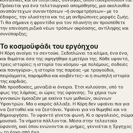
Πρόκειται για ένα τελετουργικό απομάθησης, μια ακολουθία
αναπάντεχων συναντήσεων –ή αναμετρήσεων– με το
έδαφος, την υλικότητα και τις μη ανθρώπινες μορφές ζωής.
Τι θα σήμαινε η φροντίδα για τον πλανήτη αν προϋπέθετε
την επινόηση ριζικά νέων τρόπων ακρόασης, αντίληψης και
συνύπαρξης;
Το κοσμοϋφάδι του εργόηχου
Η Κόρη ανοίγει το σεντούκι. Ξεδιπλώνει τα κιλίμια, ένα ένα,
και θυμάται όσα της αφηγήθηκε η μητέρα της. Κάθε υφαντό,
τρεις ιστορίες: η ιστορία του κόσμου –με πολέμους, σοδειές
και πανηγύρια–, η ιστορία της παρέας –με τραγούδια,
πειράγματα, παραμύθια και κουβέντες– κι η σιωπηλή ιστορία
της καρδιάς.
Με προσδοκίες, μοναξιά κι όνειρα. Έτσι κυλούσαν, υπό το
φως της λάμπας, οι ώρες της ύφανσης. Τα χέρια των
γυναικών έμοιαζαν με εκείνα των μυθικών, αιώνιων
Υφαντρών. Μα ο καιρός άλλαξε. Η Κόρη δεν υφαίνει πια για
να ζεσταθεί και να ζεστάνει. Υφαίνει για να θυμηθεί και να
δημιουργήσει. Το υφαντό γίνεται φωνή. Κι ο αργαλειός, σώμα
μουσικό. Τα νήματα πάλλονται. Μέσα στην τελευταία
ύφανση, εκεί όπου ενώνονται οι μνήμες, γεννιέται η Έργηχος
– το έργο από ήχο.