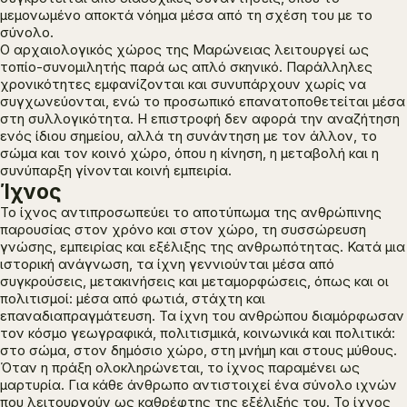
μεμονωμένο αποκτά νόημα μέσα από τη σχέση του με το
σύνολο.
Ο αρχαιολογικός χώρος της Μαρώνειας λειτουργεί ως
τοπίο-συνομιλητής παρά ως απλό σκηνικό. Παράλληλες
χρονικότητες εμφανίζονται και συνυπάρχουν χωρίς να
συγχωνεύονται, ενώ το προσωπικό επανατοποθετείται μέσα
στη συλλογικότητα. Η επιστροφή δεν αφορά την αναζήτηση
ενός ίδιου σημείου, αλλά τη συνάντηση με τον άλλον, το
σώμα και τον κοινό χώρο, όπου η κίνηση, η μεταβολή και η
συνύπαρξη γίνονται κοινή εμπειρία.
Ίχνος
Το ίχνος αντιπροσωπεύει το αποτύπωμα της ανθρώπινης
παρουσίας στον χρόνο και στον χώρο, τη συσσώρευση
γνώσης, εμπειρίας και εξέλιξης της ανθρωπότητας. Κατά μια
ιστορική ανάγνωση, τα ίχνη γεννιούνται μέσα από
συγκρούσεις, μετακινήσεις και μεταμορφώσεις, όπως και οι
πολιτισμοί: μέσα από φωτιά, στάχτη και
επαναδιαπραγμάτευση. Τα ίχνη του ανθρώπου διαμόρφωσαν
τον κόσμο γεωγραφικά, πολιτισμικά, κοινωνικά και πολιτικά:
στο σώμα, στον δημόσιο χώρο, στη μνήμη και στους μύθους.
Όταν η πράξη ολοκληρώνεται, το ίχνος παραμένει ως
μαρτυρία. Για κάθε άνθρωπο αντιστοιχεί ένα σύνολο ιχνών
που λειτουργούν ως καθρέφτης της εξέλιξής του. Το ίχνος