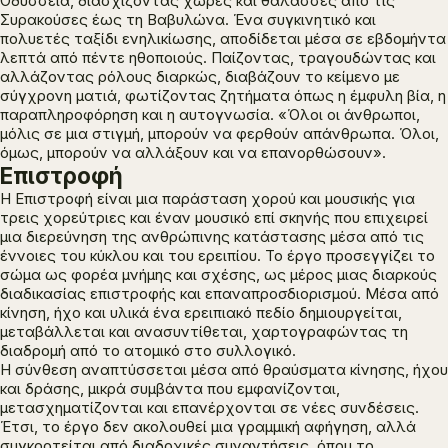
Οδύσσεια, διασχίζοντας χώρες και θάλασσες από τις
Συρακούσες έως τη Βαβυλώνα. Ένα συγκινητικό και
πολυετές ταξίδι ενηλικίωσης, αποδίδεται μέσα σε εβδομήντα
λεπτά από πέντε ηθοποιούς. Παίζοντας, τραγουδώντας και
αλλάζοντας ρόλους διαρκώς, διαβάζουν το κείμενο με
σύγχρονη ματιά, φωτίζοντας ζητήματα όπως η έμφυλη βία, η
παραπληροφόρηση και η αυτογνωσία. «
Όλοι οι άνθρωποι,
μόλις σε μια στιγμή, μπορούν να φερθούν απάνθρωπα.
Όλοι,
όμως, μπορούν να αλλάξουν και να επανορθώσουν
».
Επιστροφή
Η
Επιστροφή
είναι μια παράσταση χορού και μουσικής για
τρεις χορεύτριες και έναν μουσικό επί σκηνής που επιχειρεί
μια διερεύνηση της ανθρώπινης κατάστασης μέσα από τις
έννοιες του κύκλου και του ερειπίου. Το έργο προσεγγίζει το
σώμα ως φορέα μνήμης και σχέσης, ως μέρος μιας διαρκούς
διαδικασίας επιστροφής και επαναπροσδιορισμού. Μέσα από
κίνηση, ήχο και υλικά ένα ερειπιακό πεδίο δημιουργείται,
μεταβάλλεται και ανασυντίθεται, χαρτογραφώντας τη
διαδρομή από το ατομικό στο συλλογικό.
Η σύνθεση αναπτύσσεται μέσα από θραύσματα κίνησης, ήχου
και δράσης, μικρά συμβάντα που εμφανίζονται,
μετασχηματίζονται και επανέρχονται σε νέες συνδέσεις.
Έτσι, το έργο δεν ακολουθεί μια γραμμική αφήγηση, αλλά
συγκροτείται από διαδοχικές συναντήσεις, όπου το