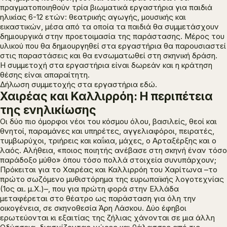
πραγματοποιηθούν τρία βιωματικά εργαστήρια για παιδιά
ηλικίας 6-12 ετών: θεατρικής αγωγής, μουσικής και
εικαστικών, μέσα από τα οποία τα παιδιά θα συμμετάσχουν
δημιουργικά στην προετοιμασία της παράστασης. Μέρος του
υλικού που θα δημιουργηθεί στα εργαστήρια θα παρουσιαστεί
στις παραστάσεις και θα ενσωματωθεί στη σκηνική δράση.
Η συμμετοχή στα εργαστήρια είναι δωρεάν και η κράτηση
θέσης είναι απαραίτητη.
Δήλωση συμμετοχής στα εργαστήρια
εδώ
.
Χαιρέας και Καλλιρρόη: Η περιπέτεια
της ενηλικίωσης
Οι δύο πιο όμορφοι νέοι του κόσμου όλου, βασιλείς, θεοί και
θνητοί, παραμάνες και υπηρέτες, αγγελιαφόροι, πειρατές,
τυμβωρύχοι, τριήρεις και καΐκια, μάχες, ο Αρταξέρξης και ο
λαός. Αλήθεια, «ποιος ποιητής ανέβασε στη σκηνή έναν τόσο
παράδοξο μύθο» όπου τόσο πολλά στοιχεία συνυπάρχουν;
Πρόκειται για το
Χαιρέας και Καλλιρρόη
του Χαρίτωνα –το
πρώτο σωζόμενο μυθιστόρημα της ευρωπαϊκής λογοτεχνίας
(1ος αι. μ.Χ.)–, που για πρώτη φορά στην Ελλάδα
μεταφέρεται στο θέατρο ως παράσταση για όλη την
οικογένεια, σε σκηνοθεσία Άρη Λάσκου. Δύο έφηβοι
ερωτεύονται κι εξαιτίας της ζήλιας χάνονται σε μια άλλη