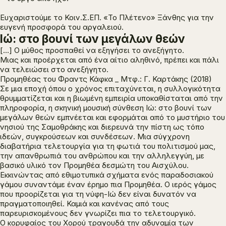
Ευχαριστούμε το Κοιν.Σ.ΕΠ. «Το Πλέτενο» Ξάνθης για την
ευγενή προσφορά του αργαλειού.
Ιώ: στο βουνί των μεγάλων θεών
[…] Ο μύθος προσπαθεί να εξηγήσει το ανεξήγητο.
Μιας και προέρχεται από ένα αίτιο αληθινό, πρέπει και πάλι
να τελειώσει στο ανεξήγητο.
Προμηθέας του Φραντς Κάφκα _ Μτφ.: Γ. Καρτάκης (2018)
Σε μια εποχή όπου ο χρόνος επιταχύνεται, η συλλογικότητα
θρυμματίζεται και η βιωμένη εμπειρία υποκαθίσταται από την
πληροφορία, η σκηνική μουσική σύνθεση
Ιώ: στο βουνί των
μεγάλων θεών
εμπνέεται και εφορμάται από το μυστήριο του
νησιού της Σαμοθράκης και διερευνά την πίστη ως τόπο
ιδεών, συγκρούσεων και συνδέσεων. Μια σύγχρονη
διαβατήρια τελετουργία για τη φωτιά του πολιτισμού μας,
την απανθρωπιά του ανθρώπου και την αλληλεγγύη, με
βασικό υλικό τον
Προμηθέα δεσμώτη
του Αισχύλου.
Εκκινώντας από εθιμοτυπικά σχήματα ενός παραδοσιακού
γάμου συναντάμε έναν έρημο πια Προμηθέα. Ο ιερός γάμος
που προορίζεται για τη νύφη-Ιώ δεν είναι δυνατόν να
πραγματοποιηθεί. Καμιά και κανένας από τους
παρευρισκομένους δεν γνωρίζει πια το τελετουργικό.
Ο κορυφαίος του Χορού τραγουδά την αδυναμία των