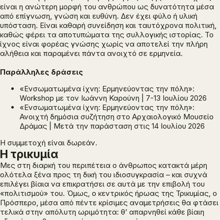
είναι η ανώτερη μορφή του ανθρώπου ως δυνατότητα μέσα
από επίγνωση, γνώση και ευθύνη. Δεν έχει φύλο ή υλική
υπόσταση. Είναι καθαρή συνείδηση και ταυτόχρονα πολιτική,
καθώς φέρει τα αποτυπώματα της συλλογικής ιστορίας. Το
ίχνος είναι φορέας γνώσης χωρίς να αποτελεί την πλήρη
αλήθεια και παραμένει πάντα ανοιχτό σε ερμηνεία.
Παράλληλες δράσεις
«Ενσωματωμένα ίχνη: Ερμηνεύοντας την πόλη»:
Workshop με τον Ιωάννη Καρούνη | 7-13 Ιουλίου 2026
«Ενσωματωμένα ίχνη: Ερμηνεύοντας την πόλη»:
Ανοιχτή δημόσια συζήτηση στο Αρχαιολογικό Μουσείο
Δράμας | Μετά την παράσταση στις 14 Ιουλίου 2026
Η συμμετοχή είναι δωρεάν.
Η τρικυμία
Μες στη διαρκή του περιπέτεια ο άνθρωπος κατακτά μέρη
ολότελα ξένα προς τη δική του ιδιοσυγκρασία – και συχνά
επιλέγει βίαια να επικρατήσει σε αυτά με την επιβολή του
«πολιτισμού» του. Όμως, ο κεντρικός ήρωας της
Τρικυμίας
, ο
Πρόσπερο, μέσα από πέντε κρίσιμες αναμετρήσεις θα φτάσει
τελικά στην απόλυτη ωριμότητα: θ’ απαρνηθεί κάθε βίαιη