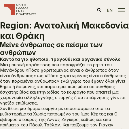
EN
Region:
Ανατολική Μακεδονία
και Θράκη
Μείνε άνθρωπος σε πείσμα των
ανθρώπων
Καντάτα για ηθοποιό, τραγούδι και οργανικό σύνολο
Μια μουσική παράσταση που παραφράζει το ρητό του
Μενάνδρου «Πόσο χαριτωμένος είναι ο άνθρωπος όταν
είναι άνθρωπος» ως «Πόσο χαριτωμένος είναι ο άνθρωπος
όταν
παραμένει
άνθρωπος» ενώ γύρω του έχουν όλοι γίνει
θηρία ή δαίμονες, και παρατηρεί πώς μέσα σε συνθήκες
έσχατης βίας και κτηνωδίας το κουράγιο που απαιτεί μια
χειρονομία αλληλεγγύης, στοργής ή αυταπάρνησης γίνεται
νησίδα επιβίωσης.
Συνθέτει μια δραματουργία με αποσπάσματα από τα
μυθιστορήματα
Χωρίς πεπρωμένο
του Ίμρε Κέρτες και
Ο
έβδομος σταυρός
της Άννας Ζέγκερς, καθώς και από
ποιήματα του Πάουλ Τσέλαν. Και παίζουμε τον Γιόχαν