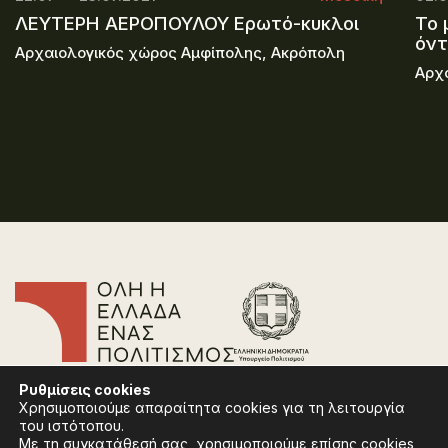
ΛΕΥΤΕΡΗ ΑΕΡΟΠΟΥΛΟΥ Ερωτό-κυκλοι
Το 
όν
Αρχαιολογικός χώρος Αμφίπολης, Ακρόπολη
Αρχ
Επικοινωνία
Ρυθμίσεις
cookies
Συχνές Ερωτήσεις
Χρησιμοποιούμε απαραίτητα cookies για τη λειτουργία
Πολιτική Απορρήτου
του ιστότοπου.
Όροι Χρήσης
Με τη συγκατάθεσή σας, χρησιμοποιούμε επίσης cookies