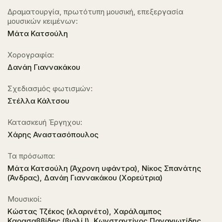
Δραματουργία, πρωτότυπη μουσική, επεξεργασία
μουσικών κειμένων:
Μάτα Κατσούλη
Χορογραφία:
Δανάη Γιαννακάκου
Σχεδιασμός φωτισμών:
Στέλλα Κάλτσου
Κατασκευή Έργηχου:
Χάρης Αναστασόπουλος
Τα πρόσωπα:
Μάτα Κατσούλη (Άχρονη υφάντρα), Νίκος Σπανάτης
(Άνδρας), Δανάη Γιαννακάκου (Χορεύτρια)
Μουσικοί:
Κώστας Τζέκος (κλαρινέτο), Χαράλαμπος
Καρασαββίδης (βιολί I), Κωνσταντίνος Παναγιωτίδης