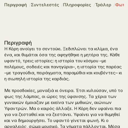
Περιγραφή
Συντελεστές
Πληροφορίες
Τρέιλερ
Φωτο
Περιγραφή
Η Κόρη ανοίγει το σεντούκι. Ξεδιπλώνει τα κιλίμια, ένα
ένα, και θυμάται όσα της αφηγήθηκε η μητέρα της. Κάθε
υφαντό, τρεις ιστορίες: η ιστορία του κόσμου –με
πολέμους, σοδειές και πανηγύρια–, η ιστορία της παρέας
–με τραγούδια, πειράγματα, παραμύθια και κουβέντες– κι
η σιωπηλή ιστορία της καρδιάς.
Με προσδοκίες, μοναξιά κι όνειρα. Έτσι κυλούσαν, υπό το
φως της λάμπας, οι ώρες της ύφανσης. Τα χέρια των
γυναικών έμοιαζαν με εκείνα των μυθικών, αιώνιων
Υφαντρών. Μα ο καιρός άλλαξε. Η Κόρη δεν υφαίνει πια
για να ζεσταθεί και να ζεστάνει. Υφαίνει για να θυμηθεί
και να δημιουργήσει. Το υφαντό γίνεται φωνή. Κι ο
αργαλειός, σώμα μουσικό. Τα νήματα πάλλονται. Μέσα