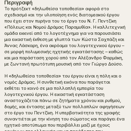
Περιγραφή
Το πρότζεκτ «δηλωθείσα τοποθεσία» αφορά στο
σχεδιασμό και την υλοποίηση ενός διατομεακού έργου
που έχει στον πυρήνα του το έργο του Ν. Γ. Πεντζίκη
«Πόλεως και Νομού Δράμας Παραμυθία». Η καλλιτεχνική
ομάδα εκκινεί από το λογοτέχνημα για να παρουσιάσει
μια εικαστική έκθεση με γλυπτά των Κώστα Σαχπάζη και
Άννας Λάσκαρη, ένα ακρόαμα του λογοτεχνικού έργου –
σε μορφή πολυμεσικής ηχητικής εγκατάστασης – καθώς
και μια παράσταση χορού από τον Αλέξανδρο Φαρμάκη,
με ζωντανή πρωτότυπη μουσική από τον Γιώργο Δούσο.
Η «δηλωθείσα τοποθεσία» του έργου είναι η πόλη και ο
νομός Δράμας. Η συνθετική εικόνα που παράγεται
εκθέτει το κοινό σε μια πολλαπλή εμπειρία του
λογοτεχνικού έργου. Η εικαστική εγκατάσταση
αναστοχάζεται πάνω σε ζητήματα χρόνου και ρυθμού,
δομής, και έντασης μεταξύ των πολλαπλών αφηγήσεων
στο έργο του Πεντζίκη. Η υπερβατικότητα της γραφής
συναντιέται με την κίνηση του σώματος και παράγει ένα
ηχητικό αποτύπωμα που περιβάλλει μαζί με ήχους