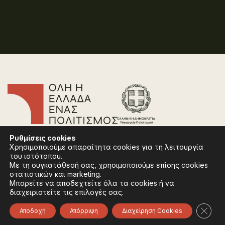
Επικοινωνία
Ρυθμίσεις
cookies
Συχνές Ερωτήσεις
Χρησιμοποιούμε απαραίτητα cookies για τη λειτουργία
Πολιτική Απορρήτου
του ιστότοπου.
Όροι Χρήσης
Με τη συγκατάθεσή σας, χρησιμοποιούμε επίσης cookies
Πολιτική Cookies
στατιστικών και marketing.
Μπορείτε να αποδεχτείτε όλα τα cookies ή να
διαχειριστείτε τις επιλογές σας.
Ακολουθήστε:
Instagram
Facebook
Κλείσ
Αποδοχή
Απόρριψη
Διαχείρηση Cookies