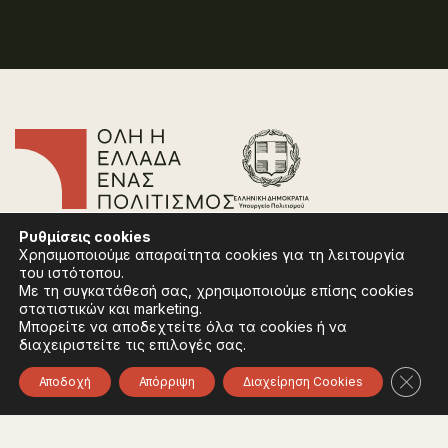
Επικοινωνία
Ρυθμίσεις
cookies
Συχνές Ερωτήσεις
Χρησιμοποιούμε απαραίτητα cookies για τη λειτουργία
Πολιτική Απορρήτου
του ιστότοπου.
Όροι Χρήσης
Με τη συγκατάθεσή σας, χρησιμοποιούμε επίσης cookies
Πολιτική Cookies
στατιστικών και marketing.
Μπορείτε να αποδεχτείτε όλα τα cookies ή να
διαχειριστείτε τις επιλογές σας.
Ακολουθήστε:
Instagram
Facebook
Κλείσ
Αποδοχή
Απόρριψη
Διαχείρηση Cookies
Φορέας χρηματοδότησης του έργου είναι το