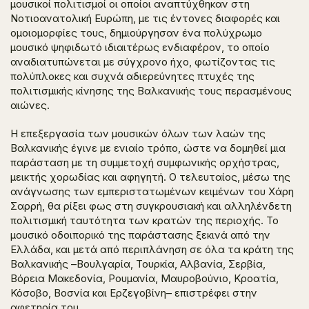
μουσικοί πολιτισμοί οι οποίοι αναπτύχθηκαν στη
Νοτιοανατολική Ευρώπη, με τις έντονες διαφορές και
ομοιομορφίες τους, δημιούργησαν ένα πολύχρωμο
μουσικό ψηφιδωτό ιδιαιτέρως ενδιαφέρον, το οποίο
αναδιατυπώνεται με σύγχρονο ήχο, φωτίζοντας τις
πολύπλοκες και συχνά αδιερεύνητες πτυχές της
πολιτισμικής κίνησης της Βαλκανικής τους περασμένους
αιώνες.
Η επεξεργασία των μουσικών όλων των λαών της
Βαλκανικής έγινε με ενιαίο τρόπο, ώστε να δομηθεί μια
παράσταση με τη συμμετοχή συμφωνικής ορχήστρας,
μεικτής χορωδίας και αφηγητή. Ο τελευταίος, μέσω της
ανάγνωσης των εμπεριστατωμένων κειμένων του Χάρη
Σαρρή, θα ρίξει φως στη συγκρουσιακή και αλληλένδετη
πολιτισμική ταυτότητα των κρατών της περιοχής.
Το
μουσικό οδοιπορικό της παράστασης ξεκινά από την
Ελλάδα, και μετά από περιπλάνηση σε όλα τα κράτη της
Βαλκανικής –Βουλγαρία, Τουρκία, Αλβανία, Σερβία,
Βόρεια Μακεδονία, Ρουμανία, Μαυροβούνιο, Κροατία,
Κόσοβο, Βοσνία και Ερζεγοβίνη– επιστρέφει στην
αφετηρία του.