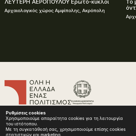
ΛΕΥΤΕΡΗ ΑΕΡΟΠΟΥΛΟΥ Ερωτό-κυκλοι
Το 
όν
Αρχαιολογικός χώρος Αμφίπολης, Ακρόπολη
Αρχ
Επικοινωνία
Ρυθμίσεις
cookies
Συχνές Ερωτήσεις
Χρησιμοποιούμε απαραίτητα cookies για τη λειτουργία
Πολιτική Απορρήτου
του ιστότοπου.
Όροι Χρήσης
Με τη συγκατάθεσή σας, χρησιμοποιούμε επίσης cookies
Πολιτική Cookies
στατιστικών και marketing.