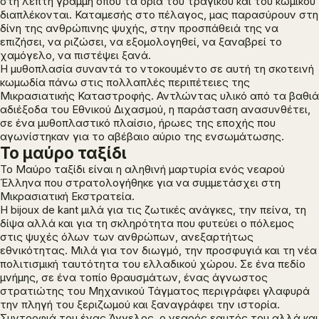
στη λεπτή γραμμή όπου τα όρια του τραγικού και του κωμικού
διαπλέκονται. Καταμεσής στο πέλαγος, μας παρασύρουν στη
δίνη της ανθρώπινης ψυχής, στην προσπάθειά της να
επιζήσει, να ριζώσει, να εξομολογηθεί, να ξαναβρεί το
χαμόγελο, να πιστέψει ξανά.
Η μυθοπλασία συναντά το ντοκουμέντο σε αυτή τη σκοτεινή
κωμωδία πάνω στις πολλαπλές περιπέτειες της
Μικρασιατικής Καταστροφής. Αντλώντας υλικό από τα βαθιά
αδιέξοδα του Εθνικού Διχασμού, η παράσταση ανασυνθέτει,
σε ένα μυθοπλαστικό πλαίσιο, ήρωες της εποχής που
αγωνίστηκαν για το αβέβαιο αύριο της ενσωμάτωσης.
Το μαύρο ταξίδι
Το
Μαύρο ταξίδι
είναι η αληθινή μαρτυρία ενός νεαρού
Έλληνα που στρατολογήθηκε για να συμμετάσχει στη
Μικρασιατική Εκστρατεία.
Η bijoux de kant μιλά για τις ζωτικές ανάγκες, την πείνα, τη
δίψα αλλά και για τη σκληρότητα που φυτεύει ο πόλεμος
στις ψυχές όλων των ανθρώπων, ανεξαρτήτως
εθνικότητας. Μιλά για τον διωγμό, την προσφυγιά και τη νέα
πολιτισμική ταυτότητα του ελλαδικού χώρου. Σε ένα πεδίο
μνήμης, σε ένα τοπίο θραυσμάτων, ένας άγνωστος
στρατιώτης του Μηχανικού Τάγματος περιγράφει γλαφυρά
την πληγή του ξεριζωμού και ξαναγράφει την ιστορία.
Συντροφιά του ένας Άγγελος, ο νεαρός εαυτός του αλλά και