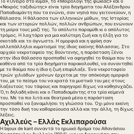
Το «Όνειρο στο κύμα», το «Μοιρολόγι της φώκιας» και ο
«Νεκρός ταξιδιώτης» είναι τρία διηγήματα του Αλέξανδρου
Παπαδιαμάντη που τα ενώνει, σαν νησιά που γειτονεύουν, η
θάλασσα. Η θάλασσα των ελληνικών μύθων, της Ιστορίας
και των ιστοριών πολλών, πολλών ανθρώπων, που ενώνουν
τη μοίρα τους μαζί της. Το απόλυτο παραμύθι κι ο απόλυτος
τρόμος. Η λαχτάρα για μια καλύτερη ζωή και η έλξη για το
σκοτάδι και το άγνωστο. Η ομορφιά και η φρίκη σαν
αλλεπάλληλοι κυματισμοί της ίδιας εκείνης θάλασσας. Στο
αρχαίο νεκροταφείο της Βούντενης, η παράσταση
Ξένοι
στην ίδια θάλασσα
προσπαθεί να αφηγηθεί το θαύμα που το
καθένα από τα τρία διηγήματα παρακολουθεί, να συναντηθεί
με το θαύμα που η ίδια η ζωή επιφύλαξε. Ένα νεκροταφείο
τριών χιλιάδων χρόνων έρχεται με την απόκοσμη ομορφιά
του, με το πείσμα του να κρατά τα μυστικά του μες στους
λαξευτούς του τάφους και παρηγορεί δίχως να καθησυχάζει.
Ό,τι δηλαδή κάνει και ο Παπαδιαμάντης στα τρία κείμενά
του. Με τα πιο λιτά και θεατρικά μέσα η παράσταση
προσπαθεί να ξαναμιλήσει τη γλώσσα του. Όχι μόνο εκείνη
την τόσο δική του καθαρεύουσα αλλά και την άλλη, τη δίχως
λέξεις.
Αχιλλεύς – Ελλάς Εκλιπαρούσα
H bijoux de kant συναντά το ηρωικό δράμα του Αθανάσιου