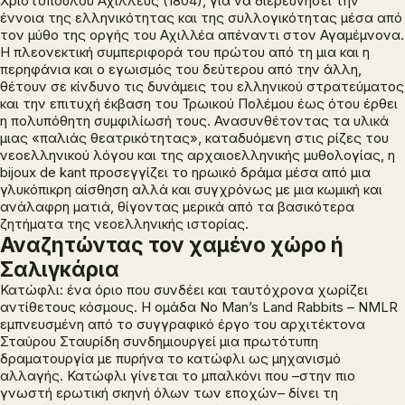
Χριστόπουλου
Αχιλλεύς
(1804), για να διερευνήσει την
έννοια της ελληνικότητας και της συλλογικότητας μέσα από
τον μύθο της οργής του Αχιλλέα απέναντι στον Αγαμέμνονα.
Η πλεονεκτική συμπεριφορά του πρώτου από τη μια και η
περηφάνια και ο εγωισμός του δεύτερου από την άλλη,
θέτουν σε κίνδυνο τις δυνάμεις του ελληνικού στρατεύματος
και την επιτυχή έκβαση του Τρωικού Πολέμου έως ότου έρθει
η πολυπόθητη συμφιλίωσή τους. Ανασυνθέτοντας τα υλικά
μιας «παλιάς θεατρικότητας», καταδυόμενη στις ρίζες του
νεοελληνικού λόγου και της αρχαιοελληνικής μυθολογίας, η
bijoux de kant προσεγγίζει το ηρωικό δράμα μέσα από μια
γλυκόπικρη αίσθηση αλλά και συγχρόνως με μια κωμική και
ανάλαφρη ματιά, θίγοντας μερικά από τα βασικότερα
ζητήματα της νεοελληνικής ιστορίας.
Αναζητώντας τον χαμένο χώρο ή
Σαλιγκάρια
Κατώφλι: ένα όριο που συνδέει και ταυτόχρονα χωρίζει
αντίθετους κόσμους. Η ομάδα No Man’s Land Rabbits – NMLR
εμπνευσμένη από το συγγραφικό έργο του αρχιτέκτονα
Σταύρου Σταυρίδη συνδημιουργεί μια πρωτότυπη
δραματουργία με πυρήνα το κατώφλι ως μηχανισμό
αλλαγής. Κατώφλι γίνεται το μπαλκόνι που –στην πιο
γνωστή ερωτική σκηνή όλων των εποχών– δίνει τη