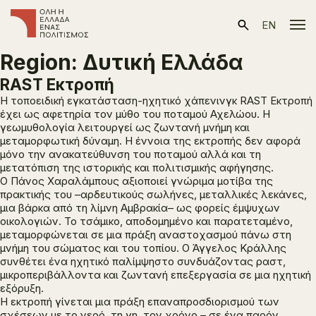
EN
Region:
Δυτική Ελλάδα
RAST Εκτροπή
Η τοποειδική εγκατάσταση-ηχητικό χάπενινγκ
RAST Εκτροπή
έχει ως αφετηρία τον μύθο του ποταμού Αχελώου. Η
γεωμυθολογία λειτουργεί ως ζωντανή μνήμη και
μεταμορφωτική δύναμη. Η έννοια της εκτροπής δεν αφορά
μόνο την ανακατεύθυνση του ποταμού αλλά και τη
μετατόπιση της ιστορικής και πολιτισμικής αφήγησης.
Ο Πάνος Χαραλάμπους αξιοποιεί γνώριμα μοτίβα της
πρακτικής του –αρδευτικούς σωλήνες, μεταλλικές λεκάνες,
μια βάρκα από τη λίμνη Αμβρακία– ως φορείς έμψυχων
οικολογιών. Το τσάμικο, αποδομημένο και παρατεταμένο,
μεταμορφώνεται σε μια πράξη αναστοχασμού πάνω στη
μνήμη του σώματος και του τοπίου. Ο Άγγελος Κράλλης
συνθέτει ένα ηχητικό παλίμψηστο συνδυάζοντας ραστ,
μικροπεριβάλλοντα και ζωντανή επεξεργασία σε μια ηχητική
εξόρυξη.
Η εκτροπή γίνεται μια πράξη επαναπροσδιορισμού των
σχέσεων με το νερό, τη γη, τον χρόνο – σε ένα παρόν