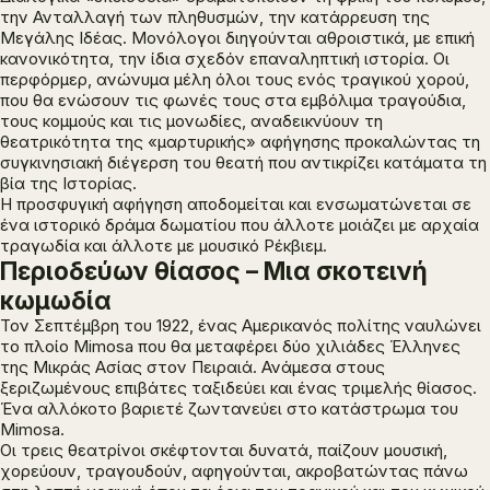
την Ανταλλαγή των πληθυσμών, την κατάρρευση της
Μεγάλης Ιδέας. Μονόλογοι διηγούνται αθροιστικά, με επική
κανονικότητα, την ίδια σχεδόν επαναληπτική ιστορία. Οι
περφόρμερ, ανώνυμα μέλη όλοι τους ενός τραγικού χορού,
που θα ενώσουν τις φωνές τους στα εμβόλιμα τραγούδια,
τους κομμούς και τις μονωδίες, αναδεικνύουν τη
θεατρικότητα της «μαρτυρικής» αφήγησης προκαλώντας τη
συγκινησιακή διέγερση του θεατή που αντικρίζει κατάματα τη
βία της Ιστορίας.
Η προσφυγική αφήγηση αποδομείται και ενσωματώνεται σε
ένα ιστορικό δράμα δωματίου που άλλοτε μοιάζει με αρχαία
τραγωδία και άλλοτε με μουσικό Ρέκβιεμ.
Περιοδεύων θίασος – Μια σκοτεινή
κωμωδία
Τον Σεπτέμβρη του 1922, ένας Αμερικανός πολίτης ναυλώνει
το πλοίο Mimosa που θα μεταφέρει δύο χιλιάδες Έλληνες
της Μικράς Ασίας στον Πειραιά. Ανάμεσα στους
ξεριζωμένους επιβάτες ταξιδεύει και ένας τριμελής θίασος.
Ένα αλλόκοτο βαριετέ ζωντανεύει στο κατάστρωμα του
Mimosa.
Οι τρεις θεατρίνοι σκέφτονται δυνατά, παίζουν μουσική,
χορεύουν, τραγουδούν, αφηγούνται, ακροβατώντας πάνω