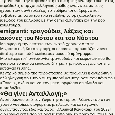
“τραγουδά” την παραδοξότητα αυτή της ένωσής τους. Έτσι,
παράδοξα, ο αρχαιοελληνικός μύθος ενώνεται με τους
ήχους των συνθεσάιζερ, τα ταξίμια και οι Σμυρναϊκοί
χαβάδες με τα οπερατικά recitativi, το αρχαιοελληνικό
ιδεώδες του κάλλους με την camp αισθητική και την pop
κουλτούρα.
emigranti: τραγούδια, λέξεις και
εικόνες του Νότου και του Νόστου
Με αφορμή την επέτειο των εκατό χρόνων από τη
Μικρασιατική Καταστροφή, οι encardia παρουσιάζουν ένα
ιδιαίτερο και πολύ «επίκαιρο» μουσικό πρόγραμμα.
Μια εξαιρετική ανθολογία τραγουδιών και κειμένων που θα
φωτίσει το πάντα επίκαιρο ζήτημα της προσφυγιάς και της
μετανάστευσης.
Κεντρικό σημείο της παράστασης θα προβάλει η ανθρώπινη
αλληλεγγύη που μόνο αυτή μπορεί να μετριάσει τον πόνο του
«Ξένου», ακόμα και να τον μεταμορφώσει σε ελπίδα και
αισιοδοξία.
«Θα γίνει Ανταλλαγή;»
Αναδυόμενες από τον ζόφο της ιστορίας, λάμνοντας στον
χρόνο γυναίκες διαφορετικής ηλικίας και καταγωγής
συναντιούνται εδώ και τώρα. Ολυμπία! Καλοκαίρι του 2022!
Διαλογικά «επεισόδια» δραματοποιούν τη φρίκη του πολέμου,