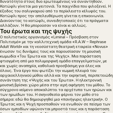
δυνατότητα στους δυο ερωτευμένους να συναντηθούν.
Κατώφλι γίνεται μια γειτονιά. Τα παιχνίδια που φιλοξενεί. Η
έξοδος του σαλιγκαριού από το περίκλειστο κέλυφός του.
Κατώφλι προς την απελευθέρωση γίνεται η επικοινωνία.
Διανύοντας το κατώφλι, συνειδητοποιείς ότι τα πράγματα
αλλάζουν. Ή θα μπορούσαν να είναι κι αλλιώς.
Του έρωτα και της ψυχής
Ο πολιτιστικός οργανισμός
«
L
iminal
– Πρόσβαση στον
Πολιτισμό»
με την καλλιτεχνική ομάδα
«
R
.
A
.
W
–
Rephrase
Adult
World
»
και τη νεοσύστατη θεατρική εταιρεία
«
Novus
»
ένωσαν τις δυνάμεις τους και παρουσίασαν τη μουσική
κωμωδία
«Του Έρωτα και της Ψυχής».
Μια παράσταση
φτιαγμένη από μια πολυμορφική ομάδα επαγγελματιών, με
και χωρίς αναπηρία, καθολικά προσβάσιμη για όλες και
όλους. Ένα έργο που φωτίζει την κωμική πλευρά του
αρχαιοελληνικού μύθου αλλά και την εκρηκτική, περιπετειώδη
συνάντηση της
«Ψυχής και του Έρωτα».
Η ηλεκτρονική
μουσική βρίσκει χώρο μέσα στην ιερή αφήγηση του μύθου. Το
σύγχρονο κείμενο αποκαλύπτει τα αρχέτυπα των ηρώων και
των ηρωίδων του. Η σκηνοθεσία φέρνει τον μύθο στο
σήμερα: εδώ θα δημιουργηθεί μια «πανήγυρις ηλεκτρική». Ο
Έρωτας και η Ψυχή προσπαθούν να ενωθούν σε πείσμα των
όσων εμποδίων υψώνονται μπροστά τους και η παράσταση