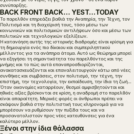
συνύπαρξης.
BACK FRONT BACK… YEST…TODAY
Το παρελθόν επηρεάζει βαθιά την Αναπηρία, την Τέχνη, τον
Πολιτισμό και τη διαχείρισή τους, τόσο μέσω των
κοινωνικών και πολιτισμικών αντιλήψεων όσο και μέσω των
πολιτικών και τεχνολογικών εξελίξεων.
Η κατανόηση αυτής της ιστορικής διαδρομής είναι κρίσιμη για
τη δημιουργία ενός πιο δίκαιου και συμπεριληπτικού
μέλλοντος για τα ανάπηρα άτομα. Αυτό ως θεώρημα μπορεί
να εξηγήσει τη σημαντικότητα του παρελθόντος και της
μνήμης και το πώς αυτά επαναπροσδιορίζονται,
ανακατασκευάζονται και επαναλειτουργούν κάτω από νέες
συνθήκες και συμβάσεις, στον πολιτισμό, την τέχνη, την
επιστήμη, την τεχνολογία, την εκπαίδευση, την ίδια τη ζωή…
Όταν οικονομίες καταρρέουν, θεσμοί αμφισβητούνται και
ηθικές αξίες βρίσκονται σε κρίση, η αναδρομή στο παρελθόν
είναι απαραίτητη. Μερικές φορές οι άνθρωποι πρέπει να
σκάψουν βαθιά στην πολιτιστική τους κληρονομιά για να
μπορέσουν να ρυθμίσουν την πυξίδα τους και να
προσανατολιστούν προς νέες κατευθύνσεις για ένα
καλύτερο μέλλον.
Ξένοι στην ίδια θάλασσα