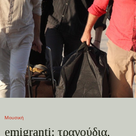
Μουσική
emigranti: τραγούδια,