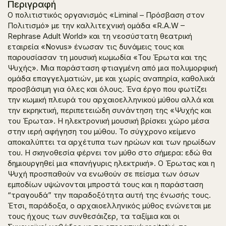
Περιγραφή
Ο πολιτιστικός οργανισμός
«
L
iminal
– Πρόσβαση στον
Πολιτισμό»
με την καλλιτεχνική ομάδα
«
R
.
A
.
W
–
Rephrase
Adult
World
»
και τη νεοσύστατη θεατρική
εταιρεία
«
Novus
»
ένωσαν τις δυνάμεις τους και
παρουσίασαν τη μουσική κωμωδία
«Του Έρωτα και της
Ψυχής».
Μια παράσταση φτιαγμένη από μια πολυμορφική
ομάδα επαγγελματιών, με και χωρίς αναπηρία, καθολικά
προσβάσιμη για όλες και όλους. Ένα έργο που φωτίζει
την κωμική πλευρά του αρχαιοελληνικού μύθου αλλά και
την εκρηκτική, περιπετειώδη συνάντηση της
«Ψυχής και
του Έρωτα».
Η ηλεκτρονική μουσική βρίσκει χώρο μέσα
στην ιερή αφήγηση του μύθου. Το σύγχρονο κείμενο
αποκαλύπτει τα αρχέτυπα των ηρώων και των ηρωίδων
του. Η σκηνοθεσία φέρνει τον μύθο στο σήμερα: εδώ θα
δημιουργηθεί μια «πανήγυρις ηλεκτρική». Ο Έρωτας και η
Ψυχή προσπαθούν να ενωθούν σε πείσμα των όσων
εμποδίων υψώνονται μπροστά τους και η παράσταση
“τραγουδά” την παραδοξότητα αυτή της ένωσής τους.
Έτσι, παράδοξα, ο αρχαιοελληνικός μύθος ενώνεται με
τους ήχους των συνθεσάιζερ, τα ταξίμια και οι