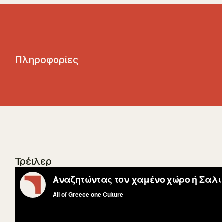
Π
λ
η
ρ
ο
φ
ο
ρ
ί
ε
ς
Τρέιλερ