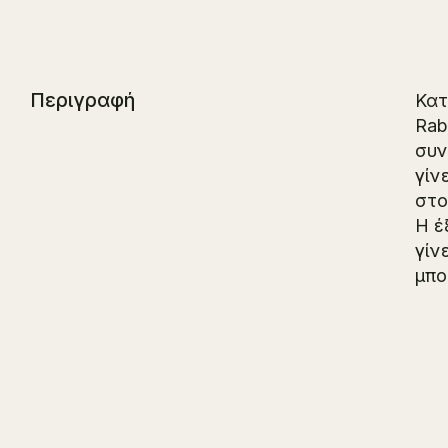
Περιγραφή
Κατ
Rab
συν
γίν
στο
Η έ
γίν
μπο