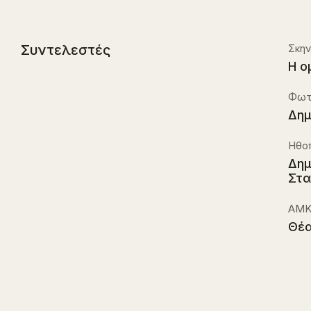
Συντελεστές
Σκην
Η ο
Φωτ
Δημ
Ηθοπ
Δημ
Στα
ΑΜΚ
Θέα