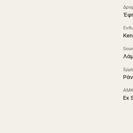
Δρα
Έφη
Ενδ
Ken
Sound
Λάμ
Ερμη
Ράν
ΑΜΚ
Ex S