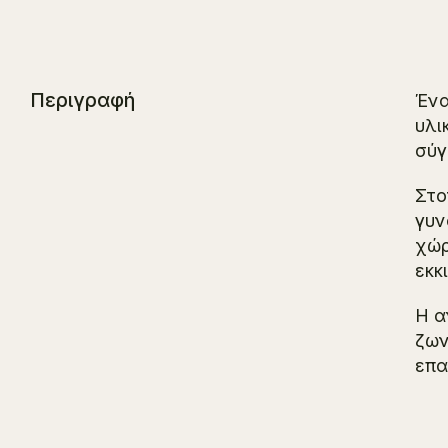
Περιγραφή
Ένα
υλι
σύγ
Στο
γυν
χώρ
εκκ
Η α
ζων
επα