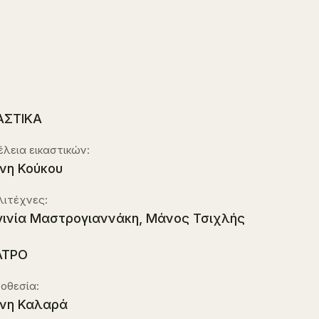
ΑΣΤΙΚΑ
έλεια εικαστικών:
νη Κούκου
λιτέχνες:
γινία Μαστρογιαννάκη, Μάνος Τσιχλής
ΑΤΡΟ
οθεσία:
νη Καλαρά