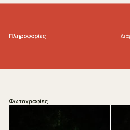
Π
λ
η
ρ
ο
φ
ο
ρ
ί
ε
ς
Διά
Φωτογραφίες