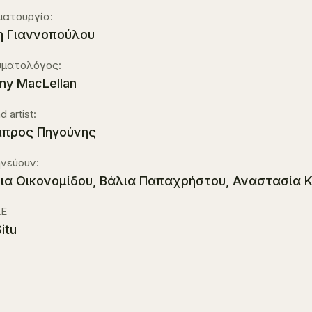
ματουργία:
 Γιαννοπούλου
υματολόγος:
ny MacLellan
 artist:
προς Πηγούνης
νεύουν:
ια Οικονομίδου, Βάλια Παπαχρήστου, Αναστασία 
Ε
itu