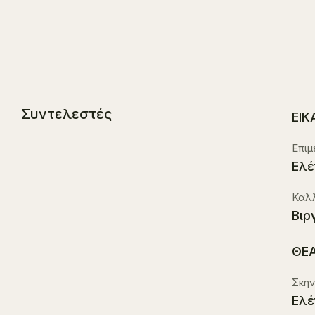
Συντελεστές
ΕΙΚ
Επιμ
Ελέ
Καλ
Βιρ
ΘΕ
Σκην
Ελέ