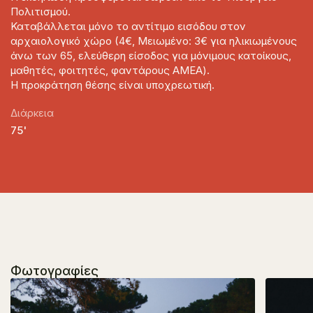
Πολιτισμού.
Καταβάλλεται μόνο το αντίτιμο εισόδου στον
αρχαιολογικό χώρο (4€, Μειωμένο: 3€ για ηλικιωμένους
άνω των 65, ελεύθερη είσοδος για μόνιμους κατοίκους,
μαθητές, φοιτητές, φαντάρους ΑΜΕΑ).
Η προκράτηση θέσης είναι υποχρεωτική.
Διάρκεια
75'
Φωτογραφίες