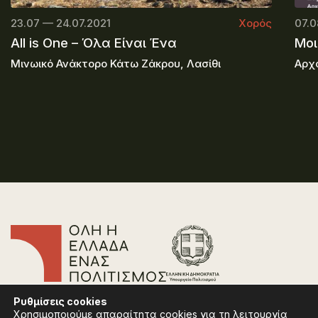
23.07 — 24.07.2021
Χορός
07.0
All is One – Όλα Είναι Ένα
Μοι
Μινωικό Ανάκτορο Κάτω Ζάκρου, Λασίθι
Αρχα
Επικοινωνία
Ρυθμίσεις
cookies
Συχνές Ερωτήσεις
Χρησιμοποιούμε απαραίτητα cookies για τη λειτουργία