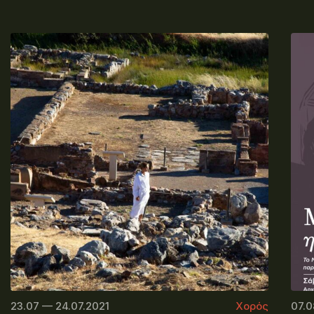
23.07 — 24.07.2021
Χορός
07.0