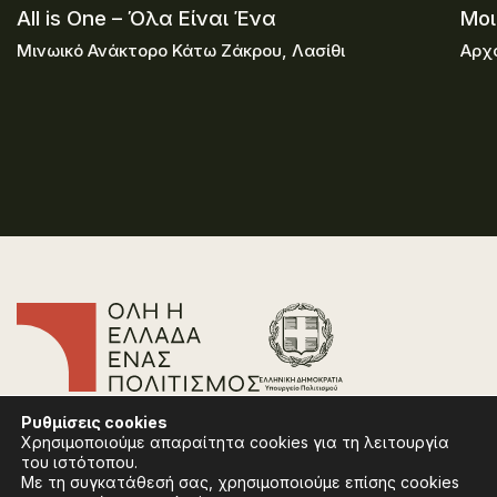
All is One – Όλα Είναι Ένα
Μοι
Μινωικό Ανάκτορο Κάτω Ζάκρου, Λασίθι
Αρχα
Επικοινωνία
Ρυθμίσεις
cookies
Συχνές Ερωτήσεις
Χρησιμοποιούμε απαραίτητα cookies για τη λειτουργία
Πολιτική Απορρήτου
του ιστότοπου.
Όροι Χρήσης
Με τη συγκατάθεσή σας, χρησιμοποιούμε επίσης cookies
Πολιτική Cookies