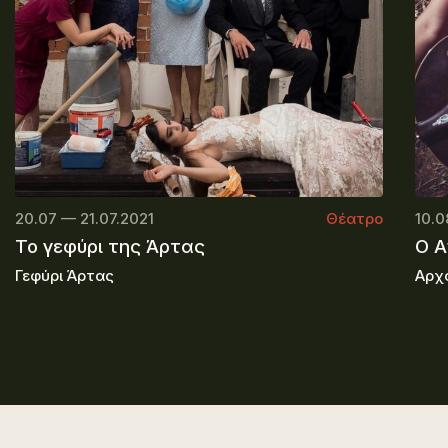
20.07 — 21.07.2021
Θέατρο
10.0
Το γεφύρι της Άρτας
O A
Γεφύρι Άρτας
Αρχ