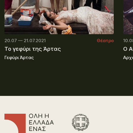
20.07 — 21.07.2021
Θέατρο
10.0
Το γεφύρι της Άρτας
O A
Γεφύρι Άρτας
Αρχ