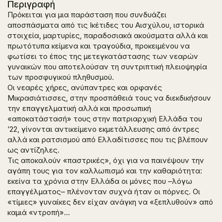
Περιγραφή
Πρόκειται για μια παράσταση που συνδυάζει
αποσπάσματα από τις Ικέτιδες του Αισχύλου, ιστορικά
στοιχεία, μαρτυρίες, παραδοσιακά ακούσματα αλλά και
πρωτότυπα κείμενα και τραγούδια, προκειμένου να
φωτίσει το έπος της μετεγκατάστασης των νεαρών
γυναικών που αποτελούσαν τη συντριπτική πλειοψηφία
των προσφυγικού πληθυσμού.
Οι νεαρές χήρες, ανύπαντρες και ορφανές
Μικρασιάτισσες, στην προσπάθειά τους να διεκδικήσουν
την επαγγελματική αλλά και προσωπική
«αποκατάστασή» τους στην πατριαρχική Ελλάδα του
’22, γίνονται αντικείμενο εκμετάλλευσης από άντρες
αλλά και ρατσισμού από Ελλαδίτισσες που τις βλέπουν
ως αντίζηλες.
Τις αποκαλούν «παστρικές», όχι για να παινέψουν την
αγάπη τους για τον καλλωπισμό και την καθαριότητα:
εκείνα τα χρόνια στην Ελλάδα οι μόνες που –λόγω
επαγγέλματος– πλένονταν συχνά ήταν οι πόρνες. Οι
«τίμιες» γυναίκες δεν είχαν ανάγκη να «ξεπλυθούν» από
καμιά «ντροπή»…