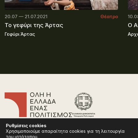
20.07 — 21.07.2021
Θέατρο
10.0
Το γεφύρι της Άρτας
O A
Γεφύρι Άρτας
Αρχ
Επικοινωνία
Ρυθμίσεις
cookies
Συχνές Ερωτήσεις
Χρησιμοποιούμε απαραίτητα cookies για τη λειτουργία
Πολιτική Απορρήτου
του ιστότοπου.