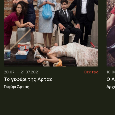
20.07 — 21.07.2021
Θέατρο
10.0
Το γεφύρι της Άρτας
O A
Γεφύρι Άρτας
Αρχ