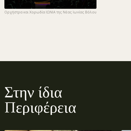
Ορχήστρα και Χορωδία ΙΩΝΙΑ της Νέας Ιωνίας Βόλου
Στην ίδια
Περιφέρεια