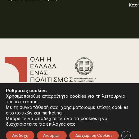
Κάσ
Επικοινωνία
Ρυθμίσεις
cookies
Συχνές Ερωτήσεις
Χρησιμοποιούμε απαραίτητα cookies για τη λειτουργία
Πολιτική Απορρήτου
του ιστότοπου.
Όροι Χρήσης
Με τη συγκατάθεσή σας, χρησιμοποιούμε επίσης cookies
Πολιτική Cookies
στατιστικών και marketing.
Μπορείτε να αποδεχτείτε όλα τα cookies ή να
διαχειριστείτε τις επιλογές σας.
Ακολουθήστε:
Instagram
Facebook
Κλείσ
Αποδοχή
Απόρριψη
Διαχείρηση Cookies