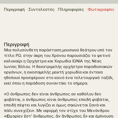
Περιγραφή
Συντελεστές
Πληροφορίες
Φωτογραφίες
Περιγραφή
Μια πολυσύνθετη παράσταση μουσικού θεάτρου υπό τον
τίτλο
ΡΩ. στην άκρη του Χρόνου
παρουσιάζει το φετινό
καλοκαίρι η Ορχήστρα και Χορωδία ΙΩΝΙΑ της Νέας
Ιωνίας Βόλου. Η δεκατριμελής ορχήστρα παραδοσιακών
οργάνων, η εικοσαμελής μεικτή χορωδία και έντεκα
ηθοποιοί προσφέρουν στο κοινό ένα τελετουργικό ταξίδι,
εκεί όπου η παράδοση συναντάει το σήμερα.
«
Ο άνθρωπος δεν είναι άνθρωπος αν καθόλου δεν
φοβάται, ο άνθρωπος είναι άνθρωπος επειδή φοβάται,
επειδή πέφτει και λυγίζει κι όμως σηκώνεται ξανά και
πάλι συνεχίζει
». Με αφορμή τον στίχο του Μενάνδρου
«
Ὡς χαρίεν ἔστ’ ἄνθρωπος, ἂν ἄνθρωπος ᾖ
» και έμπνευση