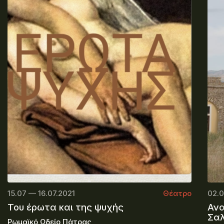
15.07 — 16.07.2021
Θέατρο
02.0
Του έρωτα και της ψυχής
Ανα
Σαλ
Ρωμαϊκό Ωδείο Πάτρας