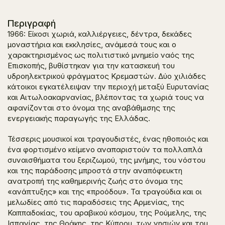
Περιγραφή
1966: Είκοσι χωριά, καλλιέργειες, δέντρα, δεκάδες
μοναστήρια και εκκλησίες, ανάμεσά τους και ο
χαρακτηρισμένος ως πολιτιστικό μνημείο ναός της
Επισκοπής, βυθίστηκαν για την κατασκευή του
υδροηλεκτρικού φράγματος Κρεμαστών. Δύο χιλιάδες
κάτοικοι εγκατέλειψαν την περιοχή μεταξύ Ευρυτανίας
και Αιτωλοακαρνανίας, βλέποντας τα χωριά τους να
αφανίζονται στο όνομα της αναβάθμισης της
ενεργειακής παραγωγής της Ελλάδας.
Τέσσερις μουσικοί και τραγουδιστές, ένας ηθοποιός και
ένα φορτισμένο κείμενο αναπαριστούν τα πολλαπλά
συναισθήματα του ξεριζωμού, της μνήμης, του νόστου
και της παράδοσης μπροστά στην αναπόφευκτη
ανατροπή της καθημερινής ζωής στο όνομα της
«ανάπτυξης» και της «προόδου». Τα τραγούδια και οι
μελωδίες από τις παραδόσεις της Αρμενίας, της
Καππαδοκίας, του αραβικού κόσμου, της Ρούμελης, της
Ισπανίας, της Θράκης, της Κύπρου, των νησιών και του