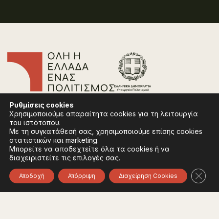
Επικοινωνία
Ρυθμίσεις
cookies
Συχνές Ερωτήσεις
Χρησιμοποιούμε απαραίτητα cookies για τη λειτουργία
Πολιτική Απορρήτου
του ιστότοπου.
Όροι Χρήσης
Με τη συγκατάθεσή σας, χρησιμοποιούμε επίσης cookies
Πολιτική Cookies
στατιστικών και marketing.
Μπορείτε να αποδεχτείτε όλα τα cookies ή να
διαχειριστείτε τις επιλογές σας.
Ακολουθήστε:
Instagram
Facebook
Κλείσ
Αποδοχή
Απόρριψη
Διαχείρηση Cookies
Φορέας χρηματοδότησης του έργου είναι το
Υπουργείο Πολιτισμού, στο πλαίσιο του Εθνικού