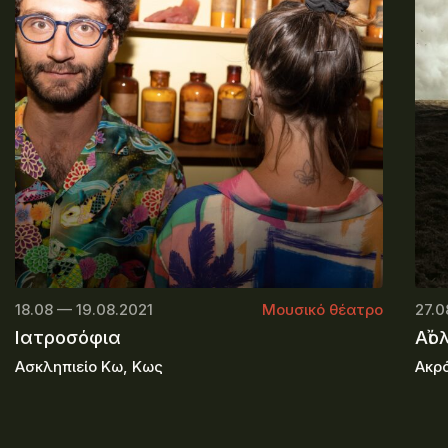
18.08 — 19.08.2021
Μουσικό θέατρο
27.0
Ιατροσόφια
Αἴο
Ασκληπιείο Κω, Κως
Ακρ