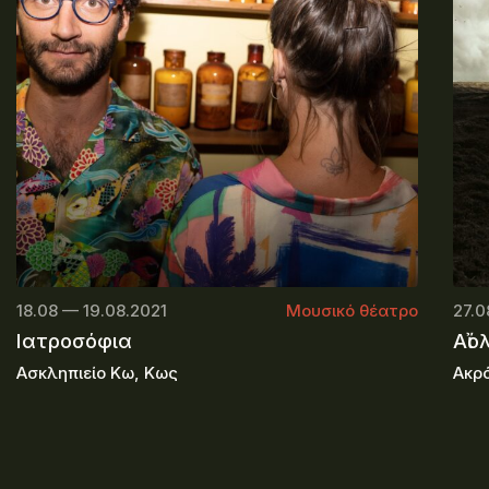
18.08 — 19.08.2021
Μουσικό θέατρο
27.0
Ιατροσόφια
Αἴο
Ασκληπιείο Κω, Κως
Ακρ