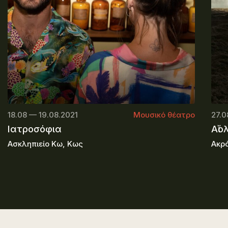
18.08 — 19.08.2021
Μουσικό θέατρο
27.0
Ιατροσόφια
Αἴο
Ασκληπιείο Κω, Κως
Ακρ